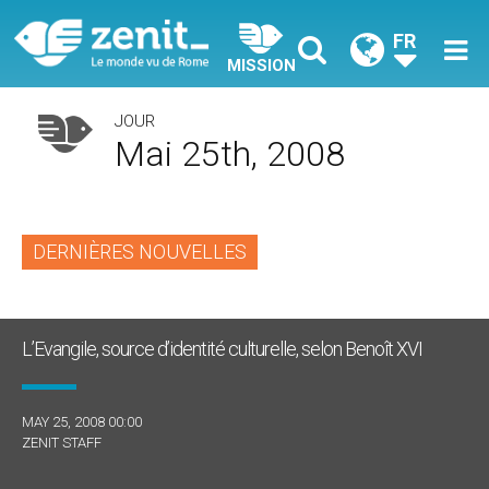
FR
MISSION
JOUR
Mai 25th, 2008
DERNIÈRES NOUVELLES
L’Evangile, source d’identité culturelle, selon Benoît XVI
MAY 25, 2008 00:00
ZENIT STAFF