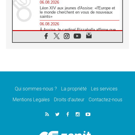
06.08.2026
Léon XIV aux jeunes d'Assise: «l'Europe et
le monde cherchent en vous de nouveaux
saints»
06.08.2026
À Assise, le cardinal Pizzaballa affirme que
«les chrétiens veulent la paix»
06.08.2026
Au Mexique, le cardinal Parolin invite à être
aux côtés des marginalisées
06.08.2026
À Assise, le Pape invite les jeunes à
«construire la civilisation de l'amour»
05.08.2026
La visite du Pape en Argentine portera «un
message de paix et de dignité humaine»
Qui sommes-nous ?
La propriété
Les services
05.08.2026
Mentions Legales
Droits d’auteur
Contactez-nous
«La visite du Pape en Uruguay renforcera
l'espérance» affirme Mgr Tróccoli
05.08.2026
Le nonce en Ukraine: «Il est inquiétant
d'entendre ceux qui bénissent la guerre»
05.08.2026
Léon XIV au Pérou, une lueur d'espoir pour