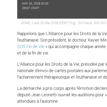
MAY 26, 2008 00:00
ZENIT STAFF
ROME, Lundi 26 Mai 2008 (ZENIT.org) - En France, 400 000 C
Rappelons que L'Alliance pour les Droits de la V
l'euthanasie. Son président, le docteur Xavier Mi
SOS Fin de Vie
» qui accompagne chaque année d
et de la fin de vie.
L'Alliance pour les Droits de la Vie, présidée pa
nationale d'envoi de cartes postales aux parlemen
l'acharnement thérapeutique et l'euthanasie et de 
La démarche a pris corps après l'émotion déclen
député Jean Leonetti ouvrait les auditions pour «
attendues à l'automne.