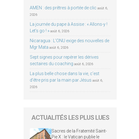
AMEN : des prêtres à portée de clic
août 6,
2026
La journée du pape à Assise : « Allons-y !
Let’s go ! »
août 6, 2026
Nicaragua : L’ONU exige des nouvelles de
Mgr Mata
août 6, 2026
Sept signes pour repérer les dérives
sectaires du coaching
août 6, 2026
La plus belle chose dans la vie, c’est
d’être pris par la main par Jésus
août 6,
2026
ACTUALITÉS LES PLUS LUES
Sacres de la Fraternité Saint-
Pie X : le Vatican publie le