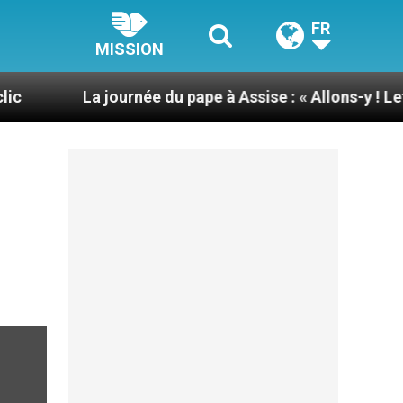
FR
MISSION
La journée du pape à Assise : « Allons-y ! Let’s go ! »