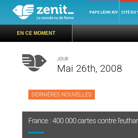
PAPE LÉON XIV
CITÉ DU
EN CE MOMENT
JOUR
Mai 26th, 2008
DERNIÈRES NOUVELLES
France : 400 000 cartes contre l’eutha