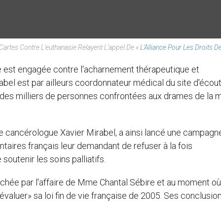
artes Contre L'euthanasie Relayent L'appel De «
L'Alliance Pour Les Droits D
ie est engagée contre l'acharnement thérapeutique et
rabel est par ailleurs coordonnateur médical du site d'écou
es milliers de personnes confrontées aux drames de la m
r le cancérologue Xavier Mirabel, a ainsi lancé une campagn
taires français leur demandant de refuser à la fois
soutenir les soins palliatifs.
chée par l'affaire de Mme Chantal Sébire et au moment où
évaluer» sa loi fin de vie française de 2005. Ses conclusio