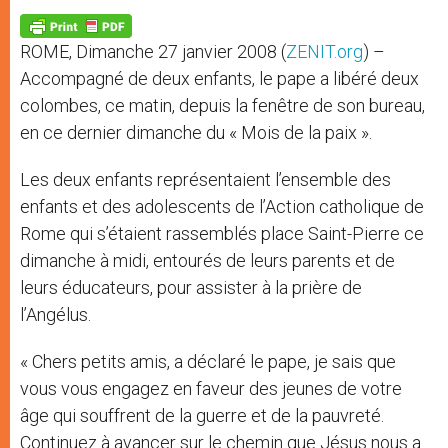
A
n
o
e
p
g
o
r
p
e
k
ROME, Dimanche 27 janvier 2008 (
ZENIT.org
) –
r
Accompagné de deux enfants, le pape a libéré deux
colombes, ce matin, depuis la fenêtre de son bureau,
en ce dernier dimanche du « Mois de la paix ».
Les deux enfants représentaient l’ensemble des
enfants et des adolescents de l’Action catholique de
Rome qui s’étaient rassemblés place Saint-Pierre ce
dimanche à midi, entourés de leurs parents et de
leurs éducateurs, pour assister à la prière de
l’Angélus.
« Chers petits amis, a déclaré le pape, je sais que
vous vous engagez en faveur des jeunes de votre
âge qui souffrent de la guerre et de la pauvreté.
Continuez à avancer sur le chemin que Jésus nous a