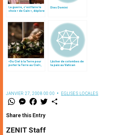
La guerre, c’est faire le
Dies Domini
choix « de Caïn », déplore
le pape François
«Du Ciel à la Terre pour
Lâcher de colombes de
porter la Terre au Ciel»,
la paix au Vatican
par Mgr Francesco Follo
JANVIER 27, 2008 00:00
EGLISES LOCALES
W
M
F
T
S
h
e
a
w
h
a
s
c
i
a
t
s
e
t
r
Share this Entry
s
e
b
t
e
A
n
o
e
p
g
o
r
ZENIT Staff
p
e
k