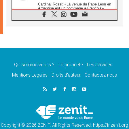
Cardinal Rossi: «La venue du Pape Léon en
Argentine est un hommage à François»
07.08.2026
Hiroshima et Nagasaki, 81 ans après,
lancement des «dix jours de prière pour la
paix»
06.08.2026
Préparatifs des JMJ 2027 à Séoul: «c'est
passionnant et l'impatience est immense!»
06.08.2026
Chrétiens et confucéens: respect et sagesse
pour relever les «défis urgents»
Qui sommes-nous ?
La propriété
Les services
06.08.2026
Mentions Legales
Droits d’auteur
Contactez-nous
À Sainte-Marie-Majeure, la grâce de Dieu
descend encore sur le monde
06.08.2026
Léon XIV aux jeunes d'Assise: «l'Europe et
le monde cherchent en vous de nouveaux
saints»
06.08.2026
À Assise, le cardinal Pizzaballa affirme que
«les chrétiens veulent la paix»
Copyright © 2026 ZENIT. All Rights Reserved. https://fr.zenit.org