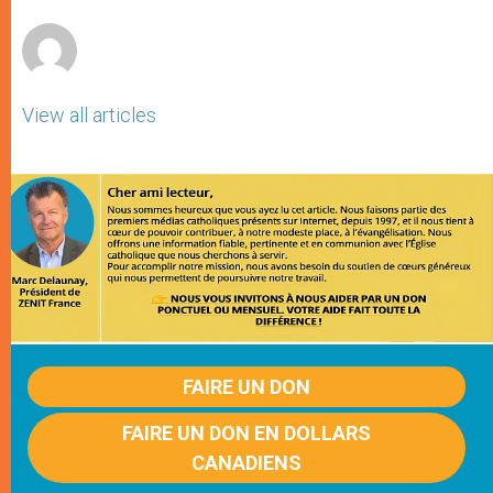
r
View all articles
FAIRE UN DON
FAIRE UN DON EN DOLLARS
CANADIENS