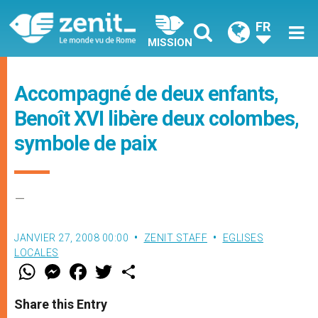
FR
MISSION
Accompagné de deux enfants,
Benoît XVI libère deux colombes,
symbole de paix
–
JANVIER 27, 2008 00:00
ZENIT STAFF
EGLISES
LOCALES
W
M
F
T
S
h
e
a
w
h
a
s
c
i
a
t
s
e
t
r
Share this Entry
s
e
b
t
e