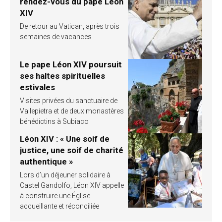
rendez-vous du pape Léon
XIV
De retour au Vatican, après trois
semaines de vacances
Le pape Léon XIV poursuit
ses haltes spirituelles
estivales
Visites privées du sanctuaire de
Vallepietra et de deux monastères
bénédictins à Subiaco
Léon XIV : « Une soif de
justice, une soif de charité
authentique »
Lors d’un déjeuner solidaire à
Castel Gandolfo, Léon XIV appelle
à construire une Église
accueillante et réconciliée