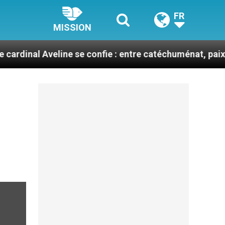
FR
MISSION
Aveline se confie : entre catéchuménat, paix et défis m