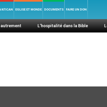
 VATICAN
EGLISE ET MONDE
DOCUMENTS
FAIRE UN DON
t
L’hospitalité dans la Bible
Le cardinal 