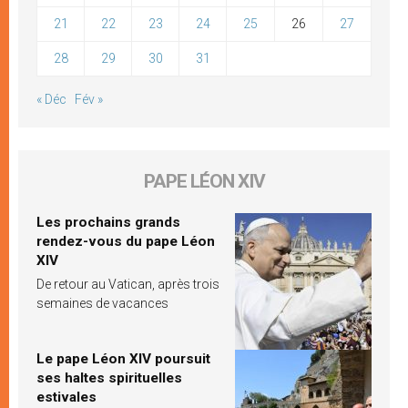
21
22
23
24
25
26
27
28
29
30
31
« Déc
Fév »
PAPE LÉON XIV
Les prochains grands
rendez-vous du pape Léon
XIV
De retour au Vatican, après trois
semaines de vacances
Le pape Léon XIV poursuit
ses haltes spirituelles
estivales