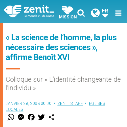
FR
MISSION
« La science de l’homme, la plus
nécessaire des sciences »,
affirme Benoît XVI
Colloque sur « L’identité changeante de
l’individu »
JANVIER 28, 2008 00:00
ZENIT STAFF
EGLISES
LOCALES
W
M
F
T
S
h
e
a
w
h
a
s
c
i
a