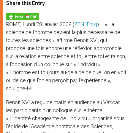
t
s
e
t
r
Share this Entry
s
e
b
t
e
A
n
o
e
p
g
o
r
p
e
k
ROME, Lundi 28 janvier 2008 (
ZENIT.org
) – « La
r
science de l’homme devient la plus nécessaire de
toutes les sciences », affirme Benoît XVI, qui
propose une fois encore une réflexion approfondie
sur la relation entre science et foi, entre foi et raison,
à l’occasion d’un colloque sur « l’individu ».
« L’homme est toujours au-delà de ce que l’on en voit
ou de ce que l’on en perçoit par l’expérience »,
souligne-t-il.
Benoît XVI a reçu ce matin en audience au Vatican
les participants d’un colloque sur le thème :
« L’identité changeante de l’individu », organisé sous
l’égide de l’Académie pontificale des Sciences,