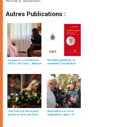
Anita S. Bourdin
Autres Publications :
La guerre, c’est faire le
Veritatis gaudium, la
choix « de Caïn », déplore
nouvelle Constitution
le pape François
pour les études
ecclésiastiques
«Du Ciel à la Terre pour
Répondre à la crise
porter la Terre au Ciel»,
migratoire, avec « le
par Mgr Francesco Follo
style de l’humanité »!
(texte complet)