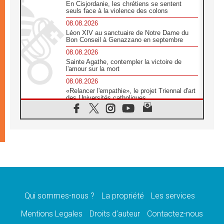
En Cisjordanie, les chrétiens se sentent
seuls face à la violence des colons
08.08.2026
Léon XIV au sanctuaire de Notre Dame du
Bon Conseil à Genazzano en septembre
08.08.2026
Sainte Agathe, contempler la victoire de
l'amour sur la mort
08.08.2026
«Relancer l'empathie», le projet Triennal d'art
des Universités catholiques
08.08.2026
Signis 2026, donner la parole aux religieuses
catholiques
08.08.2026
Au Bangladesh, l'Église accompagne les
Dalits sur le chemin de la dignité
07.08.2026
Philippines: le vicariat apostolique de
Calapan devient un diocèse
Qui sommes-nous ?
La propriété
Les services
07.08.2026
Congo-Brazzaville: le 15 août, entre solennité
Mentions Legales
Droits d’auteur
Contactez-nous
de l'Assomption et mémoire nationale