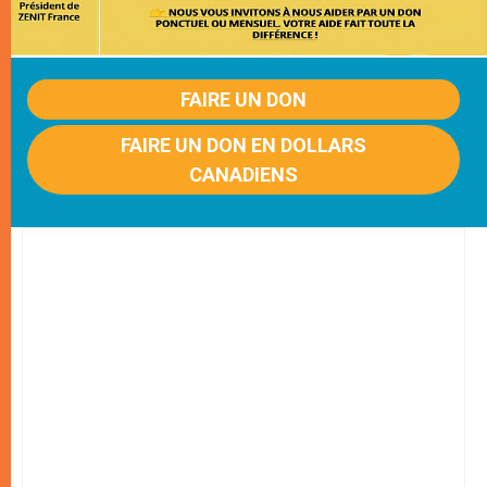
FAIRE UN DON
FAIRE UN DON EN DOLLARS
CANADIENS