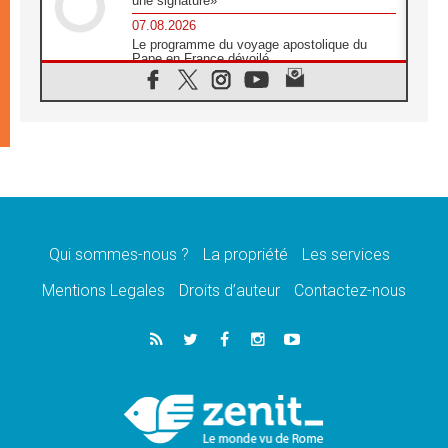
une signature»
07.08.2026
Le programme du voyage apostolique du
Pape en France dévoilé
07.08.2026
1ère Conférence continentale sur l'éducation
catholique en Afrique
07.08.2026
Un logo symbolique pour la venue du Pape
en France
07.08.2026
Cardinal Rossi: «La venue du Pape Léon en
Argentine est un hommage à François»
Qui sommes-nous ?
La propriété
Les services
07.08.2026
Hiroshima et Nagasaki, 81 ans après,
Mentions Legales
Droits d’auteur
Contactez-nous
lancement des «dix jours de prière pour la
paix»
06.08.2026
Préparatifs des JMJ 2027 à Séoul: «c'est
passionnant et l'impatience est immense!»
06.08.2026
Chrétiens et confucéens: respect et sagesse
pour relever les «défis urgents»