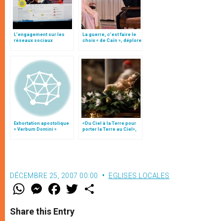
L’engagement sur les
La guerre, c’est faire le
réseaux sociaux
choix « de Caïn », déplore
le pape François
Exhortation apostolique
«Du Ciel à la Terre pour
« Verbum Domini »
porter la Terre au Ciel»,
par Mgr Francesco Follo
DÉCEMBRE 25, 2007 00:00
EGLISES LOCALES
W
M
F
T
S
h
e
a
w
h
a
s
c
i
a
t
s
e
t
r
Share this Entry
s
e
b
t
e