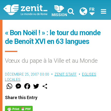
FR
MISSION
« Bon Noël ! » : le tour du monde
de Benoît XVI en 63 langues
Vœux du pape à la Ville et au Monde
DÉCEMBRE 25, 2007 00:00
ZENIT STAFF
EGLISES
LOCALES
W
M
F
T
S
h
e
a
w
h
a
s
c
i
a
t
s
e
t
r
Share this Entry
s
e
b
t
e
A
n
o
e
p
g
o
r