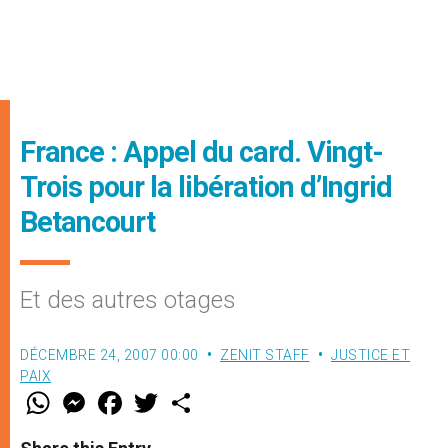
France : Appel du card. Vingt-
Trois pour la libération d’Ingrid
Betancourt
Et des autres otages
DÉCEMBRE 24, 2007 00:00
ZENIT STAFF
JUSTICE ET
PAIX
W
M
F
T
S
h
e
a
w
h
a
s
c
i
a
t
s
e
t
r