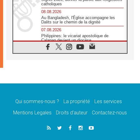
catholiques
08.08.2026
Au Bangladesh, l'Église accompagne les
Dalits sur le chemin de la dignité
07.08.2026
Philippines: le vicariat apostolique de
Calapan devient un diocèse
07.08.2026
Congo-Brazzaville : le 15 août, entre
solennité de l'Assomption et mémoire
nationale
07.08.2026
«La paix commence par l'empathie» estime
le cardinal Parolin
07.08.2026
En Colombie, «la paix ne s'achète pas avec
une signature»
Qui sommes-nous ?
La propriété
Les services
07.08.2026
Mentions Legales
Droits d’auteur
Contactez-nous
Le programme du voyage apostolique du
Pape en France dévoilé
07.08.2026
1ère Conférence continentale sur l'éducation
catholique en Afrique