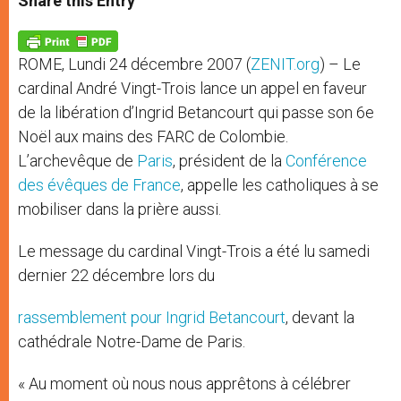
Share this Entry
s
e
b
t
e
A
n
o
e
p
g
o
r
p
e
k
ROME, Lundi 24 décembre 2007 (
ZENIT.org
) – Le
r
cardinal André Vingt-Trois lance un appel en faveur
de la libération d’Ingrid Betancourt qui passe son 6e
Noël aux mains des FARC de Colombie.
L’archevêque de
Paris
, président de la
Conférence
des évêques de France
, appelle les catholiques à se
mobiliser dans la prière aussi.
Le message du cardinal Vingt-Trois a été lu samedi
dernier 22 décembre lors du
rassemblement pour Ingrid Betancourt
, devant la
cathédrale Notre-Dame de Paris.
« Au moment où nous nous apprêtons à célébrer