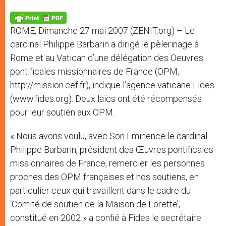
A
n
o
e
p
g
o
r
p
e
k
ROME, Dimanche 27 mai 2007 (ZENIT.org) – Le
r
cardinal Philippe Barbarin a dirigé le pèlerinage à
Rome et au Vatican d’une délégation des Oeuvres
pontificales missionnaires de France (OPM,
http://mission.cef.fr), indique l’agence vaticane Fides
(www.fides.org). Deux laïcs ont été récompensés
pour leur soutien aux OPM.
« Nous avons voulu, avec Son Eminence le cardinal
Philippe Barbarin, président des Œuvres pontificales
missionnaires de France, remercier les personnes
proches des OPM françaises et nos soutiens, en
particulier ceux qui travaillent dans le cadre du
‘Comité de soutien de la Maison de Lorette’,
constitué en 2002 » a confié à Fides le secrétaire