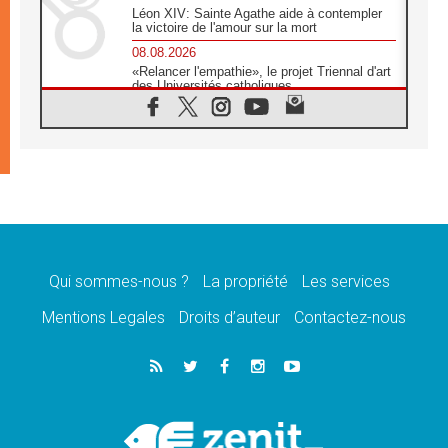
Léon XIV: Sainte Agathe aide à contempler
la victoire de l'amour sur la mort
08.08.2026
«Relancer l'empathie», le projet Triennal d'art
des Universités catholiques
08.08.2026
Signis 2026, donner la parole aux religieuses
catholiques
08.08.2026
Au Bangladesh, l'Église accompagne les
Dalits sur le chemin de la dignité
07.08.2026
Philippines: le vicariat apostolique de
Calapan devient un diocèse
Qui sommes-nous ?
La propriété
Les services
07.08.2026
Congo-Brazzaville: le 15 août, entre solennité
Mentions Legales
Droits d’auteur
Contactez-nous
de l'Assomption et mémoire nationale
07.08.2026
«La paix commence par l'empathie» estime
le cardinal Parolin
07.08.2026
En Colombie, «la paix ne s'achète pas avec
une signature»