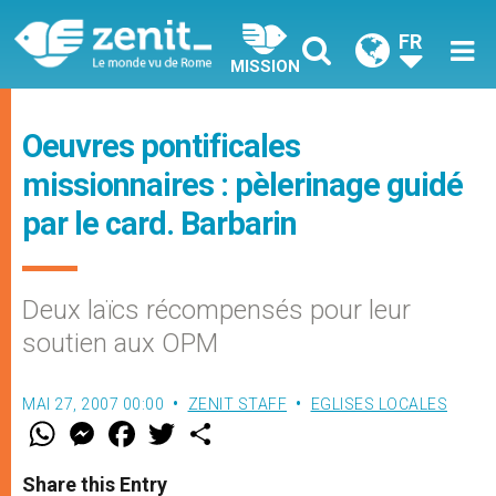
FR
MISSION
Oeuvres pontificales
missionnaires : pèlerinage guidé
par le card. Barbarin
Deux laïcs récompensés pour leur
soutien aux OPM
MAI 27, 2007 00:00
ZENIT STAFF
EGLISES LOCALES
W
M
F
T
S
h
e
a
w
h
a
s
c
i
a
t
s
e
t
r
Share this Entry
s
e
b
t
e