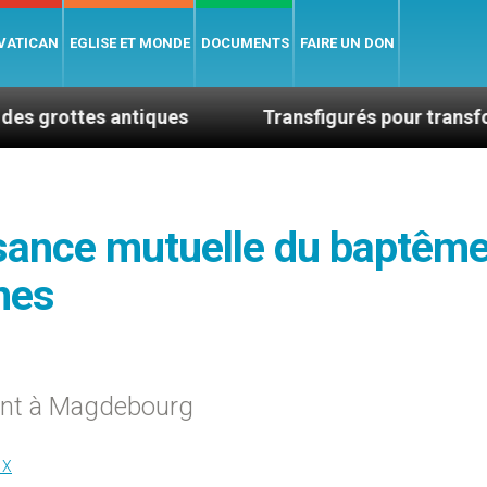
 VATICAN
EGLISE ET MONDE
DOCUMENTS
FAIRE UN DON
antiques
Transfigurés pour transformer le mon
sance mutuelle du baptêm
nes
ent à Magdebourg
IX