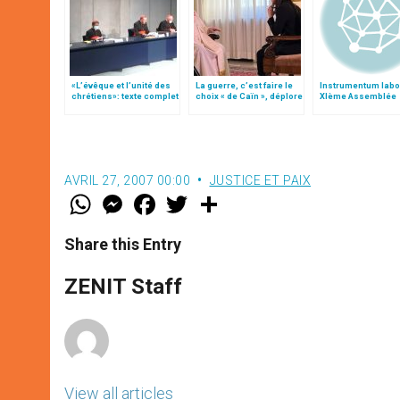
«L’évêque et l’unité des
La guerre, c’est faire le
Instrumentum labo
chrétiens»: texte complet
choix « de Caïn », déplore
XIème Assemblée
du C.P. pour la promotion
le pape François
Générale Ordinaire
de l’unité
Synode des Évêqu
AVRIL 27, 2007 00:00
JUSTICE ET PAIX
W
M
F
T
S
h
e
a
w
h
a
s
c
i
a
t
s
e
t
r
Share this Entry
s
e
b
t
e
A
n
o
e
p
g
o
r
ZENIT Staff
p
e
k
r
View all articles