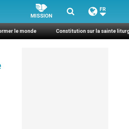
FR
MISSION
de
Constitution sur la sainte liturgie
Où
e