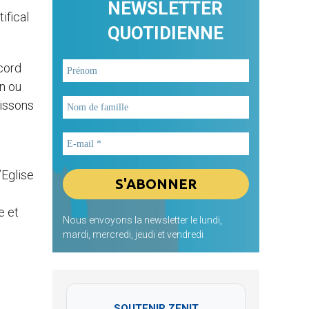
NEWSLETTER
ifical
QUOTIDIENNE
ccord
n ou
uissons
’Eglise
e et
Nous envoyons la newsletter le lundi,
mardi, mercredi, jeudi et vendredi
SOUTENIR ZENIT