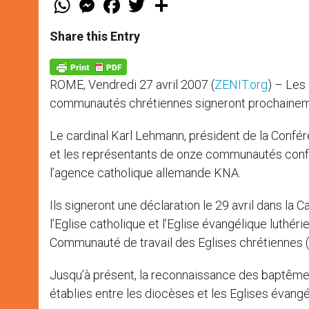
h
e
a
w
h
a
s
c
i
a
t
s
e
t
r
Share this Entry
s
e
b
t
e
A
n
o
e
p
g
o
r
p
e
k
ROME, Vendredi 27 avril 2007 (
ZENIT.org
) – Les
r
communautés chrétiennes signeront prochainem
Le cardinal Karl Lehmann, président de la Confé
et les représentants de onze communautés conf
l’agence catholique allemande KNA.
Ils signeront une déclaration le 29 avril dans la 
l’Eglise catholique et l’Eglise évangélique luthér
Communauté de travail des Eglises chrétiennes 
Jusqu’à présent, la reconnaissance des baptêmes 
établies entre les diocèses et les Eglises évangé