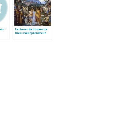
ris –
Lectures de dimanche :
Dieu « veut prendre le
 du
parti des pécheurs »
es