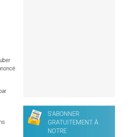
Huber
annoncé
par
S'ABONNER
ons
GRATUITEMENT À
NOTRE