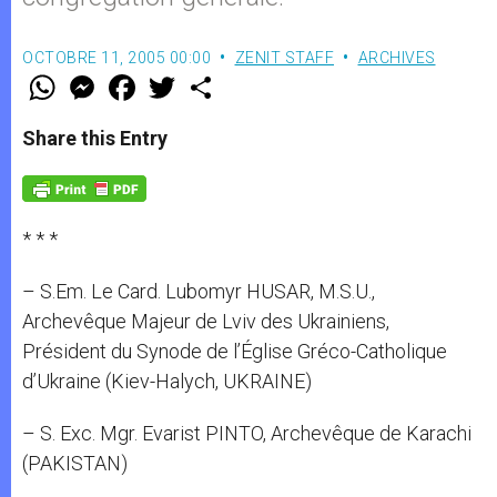
OCTOBRE 11, 2005 00:00
ZENIT STAFF
ARCHIVES
W
M
F
T
S
h
e
a
w
h
a
s
c
i
a
t
s
e
t
r
Share this Entry
s
e
b
t
e
A
n
o
e
p
g
o
r
p
e
k
r
* * *
– S.Em. Le Card. Lubomyr HUSAR, M.S.U.,
Archevêque Majeur de Lviv des Ukrainiens,
Président du Synode de l’Église Gréco-Catholique
d’Ukraine (Kiev-Halych, UKRAINE)
– S. Exc. Mgr. Evarist PINTO, Archevêque de Karachi
(PAKISTAN)