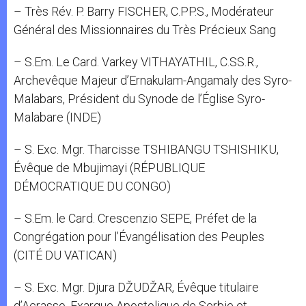
– Très Rév. P. Barry FISCHER, C.PP.S., Modérateur
Général des Missionnaires du Très Précieux Sang
– S.Em. Le Card. Varkey VITHAYATHIL, C.SS.R.,
Archevêque Majeur d’Ernakulam-Angamaly des Syro-
Malabars, Président du Synode de l’Église Syro-
Malabare (INDE)
– S. Exc. Mgr. Tharcisse TSHIBANGU TSHISHIKU,
Évêque de Mbujimayi (RÉPUBLIQUE
DÉMOCRATIQUE DU CONGO)
– S.Em. le Card. Crescenzio SEPE, Préfet de la
Congrégation pour l’Évangélisation des Peuples
(CITÉ DU VATICAN)
– S. Exc. Mgr. Djura DŽUDŽAR, Évêque titulaire
d’Acrasso, Exarque Apostolique de Serbie et