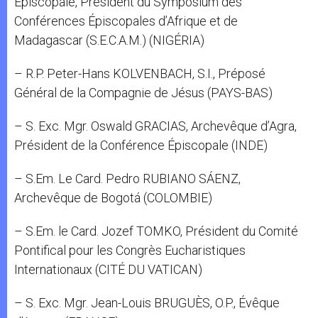
Épiscopale, Président du Symposium des
Conférences Épiscopales d’Afrique et de
Madagascar (S.E.C.A.M.) (NIGÉRIA)
– R.P. Peter-Hans KOLVENBACH, S.I., Préposé
Général de la Compagnie de Jésus (PAYS-BAS)
– S. Exc. Mgr. Oswald GRACIAS, Archevêque d’Agra,
Président de la Conférence Épiscopale (INDE)
– S.Em. Le Card. Pedro RUBIANO SÁENZ,
Archevêque de Bogotá (COLOMBIE)
– S.Em. le Card. Jozef TOMKO, Président du Comité
Pontifical pour les Congrès Eucharistiques
Internationaux (CITÉ DU VATICAN)
– S. Exc. Mgr. Jean-Louis BRUGUÈS, O.P., Évêque