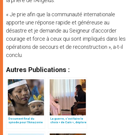
la prière de l’Angélus.
« Je prie afin que la communauté internationale
apporte une réponse rapide et généreuse au
désastre et je demande au Seigneur d’accorder
courage et force à ceux qui sont impliqués dans les
opérations de secours et de reconstruction », a-t-il
conclu.
Autres Publications :
Document final du
La guerre, c’est faire le
synode pour l'Amazonie
choix « de Caïn », déplore
en français: traduction
le pape François
non officielle