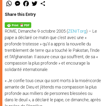
W
M
F
T
S
h
e
a
w
h
a
s
c
i
a
t
s
e
t
r
Share this Entry
s
e
b
t
e
A
n
o
e
p
g
o
r
p
e
k
ROME, Dimanche 9 octobre 2005 (
ZENIT.org
) – Le
r
pape a déclaré ce matin que c’est avec une «
profonde tristesse » qu’il a appris la nouvelle du
tremblement de terre qui a touché le Pakistan, l’Inde
et l’Afghanistan. Il assure ceux qui souffrent, de sa «
compassion la plus profonde » et encourage la
solidarité internationale.
« Je confie tous ceux qui sont morts à la miséricorde
aimante de Dieu et j’étends ma compassion la plus
profonde aux milliers de personnes blessées ou
dans le deuil », a déclaré le pape, ce dimanche, après