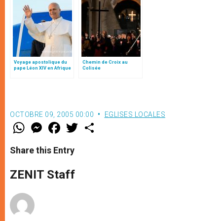
Voyage apostolique du
Chemin de Croix au
pape Léon XIV en Afrique
Colisée
OCTOBRE 09, 2005 00:00
EGLISES LOCALES
W
M
F
T
S
h
e
a
w
h
a
s
c
i
a
t
s
e
t
r
Share this Entry
s
e
b
t
e
A
n
o
e
p
g
o
r
ZENIT Staff
p
e
k
r