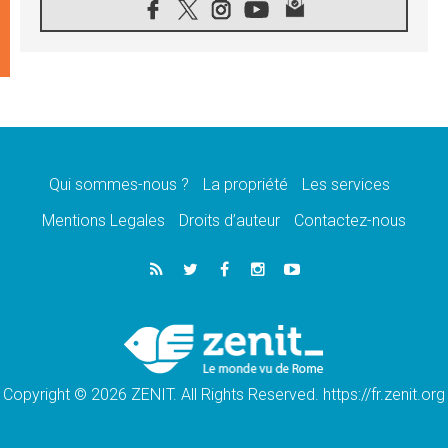
05.08.2026
SCEAM: L'Église en Afrique vers
l'Assemblée ecclésiale de 2028 depuis
Addis-Abeba
05.08.2026
Le Pape exprime ses condoléances suite au
décès du cardinal Júlio Langa
05.08.2026
Le Pape attendu en novembre en Uruguay,
en Argentine et au Pérou
Qui sommes-nous ?
La propriété
Les services
05.08.2026
Mentions Legales
Droits d’auteur
Contactez-nous
Audience générale: la prière est un acte
d'espérance
04.08.2026
Léon XIV invite les Chevaliers de Colomb à
être des «prophètes de l'harmonie»
04.08.2026
Au Nigéria, attaques d'église, meurtre et
enlèvements de religieux suscitent l'émotion
Copyright © 2026 ZENIT. All Rights Reserved. https://fr.zenit.org