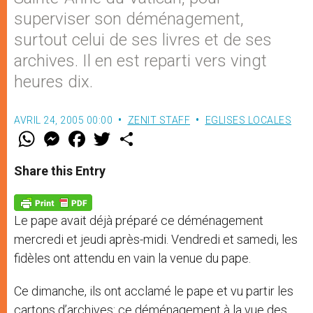
superviser son déménagement,
surtout celui de ses livres et de ses
archives. Il en est reparti vers vingt
heures dix.
AVRIL 24, 2005 00:00
ZENIT STAFF
EGLISES LOCALES
W
M
F
T
S
h
e
a
w
h
a
s
c
i
a
t
s
e
t
r
Share this Entry
s
e
b
t
e
A
n
o
e
p
g
o
r
p
e
k
Le pape avait déjà préparé ce déménagement
r
mercredi et jeudi après-midi. Vendredi et samedi, les
fidèles ont attendu en vain la venue du pape.
Ce dimanche, ils ont acclamé le pape et vu partir les
cartons d’archives: ce déménagement à la vue des