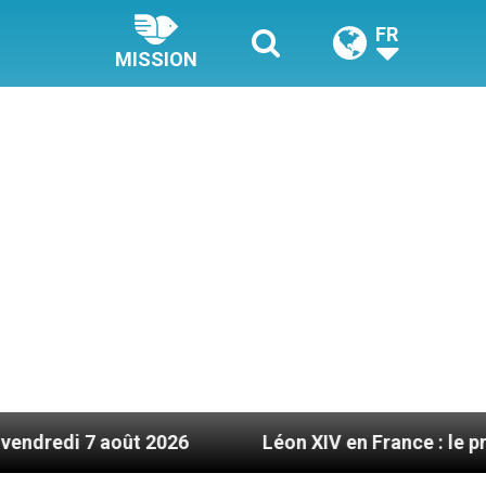
FR
MISSION
oût 2026
Léon XIV en France : le programme déta