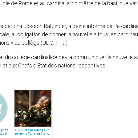
euple de Rome et au cardinal archiprêtre de la basilique vat
.
e cardinal Joseph Ratzinger, à peine informé par le cardina
ale, a l’obligation de donner la nouvelle à tous les cardinau
ns » du collège (UDG n. 19).
n du collège cardinalice devra communiquer la nouvelle a
 et aux Chefs d’Etat des nations respectives.
´Eglise
«Du Ciel à la Terre pour
tés d
porter la Terre au Ciel»,
par Mgr Francesco Follo