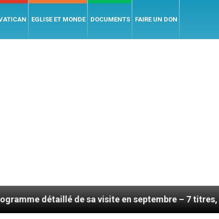
 VATICAN
EGLISE ET MONDE
DOCUMENTS
FAIRE UN DON
llé de sa visite en septembre – 7 titres, vendredi 7 a