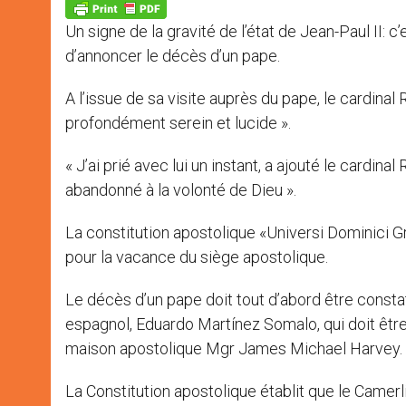
p
g
o
r
p
e
k
Un signe de la gravité de l’état de Jean-Paul II: c’
r
d’annoncer le décès d’un pape.
A l’issue de sa visite auprès du pape, le cardinal R
profondément serein et lucide ».
« J’ai prié avec lui un instant, a ajouté le cardi
abandonné à la volonté de Dieu ».
La constitution apostolique «Universi Dominici G
pour la vacance du siège apostolique.
Le décès d’un pape doit tout d’abord être constat
espagnol, Eduardo Martínez Somalo, qui doit être 
maison apostolique Mgr James Michael Harvey.
La Constitution apostolique établit que le Camer