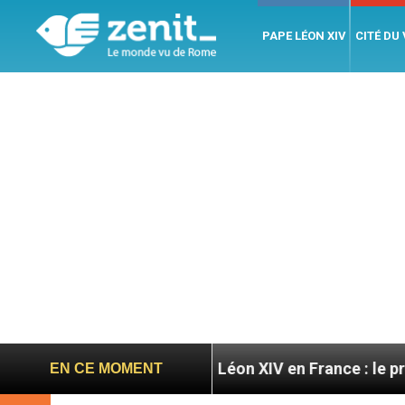
PAPE LÉON XIV
CITÉ DU
ratoires
Léon XIV en France : le programme détai
EN CE MOMENT