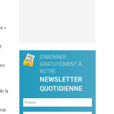
pe «
t
S'ABONNER
GRATUITEMENT À
mes
NOTRE
NEWSLETTER
QUOTIDIENNE
de la
nal