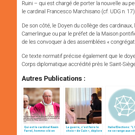
Ruini – qui est chargé de porter la nouvelle au p
le cardinal Francesco Marchisano (cf. UDG n. 17)
De son côté, le Doyen du collège des cardinaux, l
Camerlingue ou par le préfet de la Maison pontific
de les convoquer à des assemblées « congrégatio
Ce texte normatif précise également que le doye
Corps diplomatique accrédité près le Saint-Siège
Autres Publications :
Qui est le cardinal Kevin
La guerre, c’est faire le
Italie/Elections: "L
Farrel, homme-clé en
choix « de Caïn », déplore
ne se range aux cô
cas de décès du pape ?
le pape François
´aucun parti"