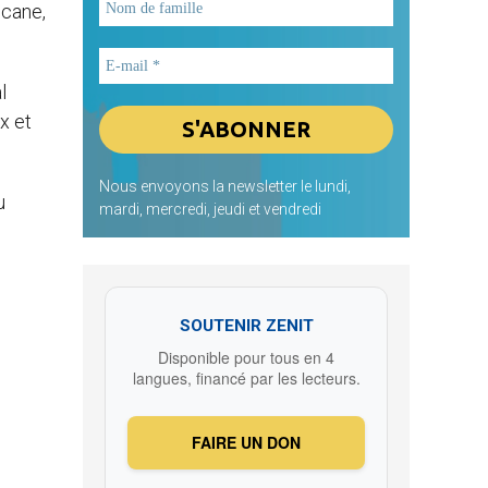
icane,
l
x et
Nous envoyons la newsletter le lundi,
u
mardi, mercredi, jeudi et vendredi
SOUTENIR ZENIT
Disponible pour tous en 4
langues, financé par les lecteurs.
FAIRE UN DON