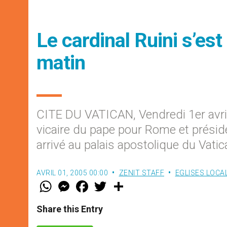
Le cardinal Ruini s’es
matin
CITE DU VATICAN, Vendredi 1er avri
vicaire du pape pour Rome et préside
arrivé au palais apostolique du Vati
AVRIL 01, 2005 00:00
ZENIT STAFF
EGLISES LOCA
W
M
F
T
S
h
e
a
w
h
a
s
c
i
a
t
s
e
t
r
Share this Entry
s
e
b
t
e
A
n
o
e