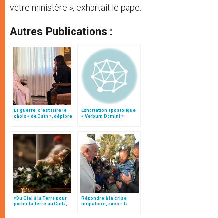
votre ministère », exhortait le pape.
Autres Publications :
La guerre, c’est faire le
Exhortation apostolique
choix « de Caïn », déplore
« Verbum Domini »
le pape François
«Du Ciel à la Terre pour
Répondre à la crise
porter la Terre au Ciel»,
migratoire, avec « le
par Mgr Francesco Follo
style de l’humanité »!
(texte complet)