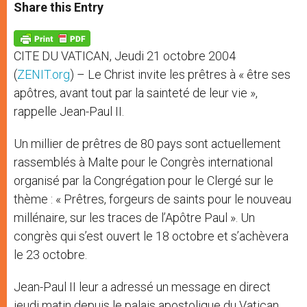
t
s
e
t
r
Share this Entry
s
e
b
t
e
A
n
o
e
p
g
o
r
p
e
k
CITE DU VATICAN, Jeudi 21 octobre 2004
r
(
ZENIT.org
) – Le Christ invite les prêtres à « être ses
apôtres, avant tout par la sainteté de leur vie »,
rappelle Jean-Paul II.
Un millier de prêtres de 80 pays sont actuellement
rassemblés à Malte pour le Congrès international
organisé par la Congrégation pour le Clergé sur le
thème : « Prêtres, forgeurs de saints pour le nouveau
millénaire, sur les traces de l’Apôtre Paul ». Un
congrès qui s’est ouvert le 18 octobre et s’achèvera
le 23 octobre.
Jean-Paul II leur a adressé un message en direct
jeudi matin depuis le palais apostolique du Vatican