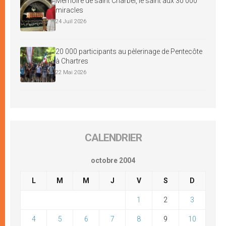
Mémoire de saint Charbel, le saint aux 30 000
miracles
24 Juil 2026
20 000 participants au pèlerinage de Pentecôte
à Chartres
22 Mai 2026
CALENDRIER
octobre 2004
L
M
M
J
V
S
D
1
2
3
4
5
6
7
8
9
10