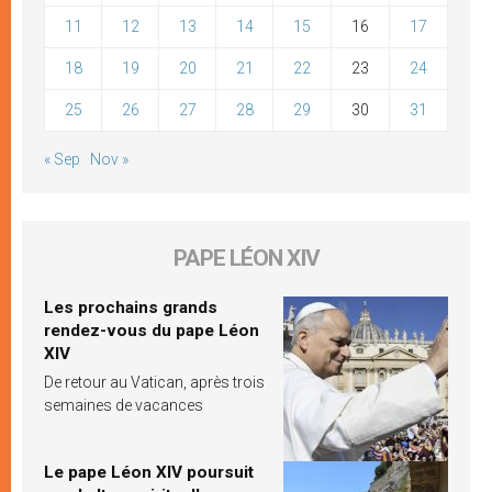
11
12
13
14
15
16
17
18
19
20
21
22
23
24
25
26
27
28
29
30
31
« Sep
Nov »
PAPE LÉON XIV
Les prochains grands
rendez-vous du pape Léon
XIV
De retour au Vatican, après trois
semaines de vacances
Le pape Léon XIV poursuit