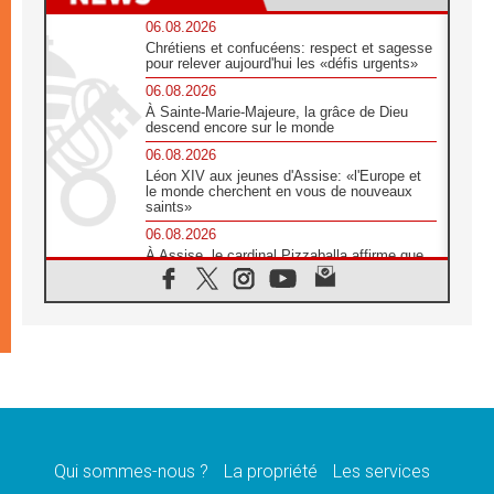
06.08.2026
Chrétiens et confucéens: respect et sagesse
pour relever aujourd'hui les «défis urgents»
06.08.2026
À Sainte-Marie-Majeure, la grâce de Dieu
descend encore sur le monde
06.08.2026
Léon XIV aux jeunes d'Assise: «l'Europe et
le monde cherchent en vous de nouveaux
saints»
06.08.2026
À Assise, le cardinal Pizzaballa affirme que
«les chrétiens veulent la paix»
06.08.2026
Au Mexique, le cardinal Parolin invite à être
aux côtés des marginalisées
06.08.2026
À Assise, le Pape invite les jeunes à
«construire la civilisation de l'amour»
05.08.2026
La visite du Pape en Argentine portera «un
message de paix et de dignité humaine»
Qui sommes-nous ?
La propriété
Les services
05.08.2026