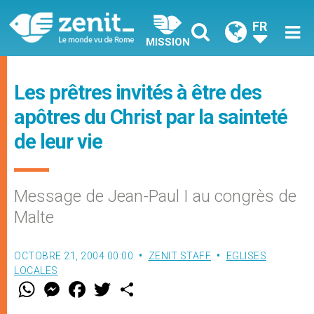
FR
MISSION
Les prêtres invités à être des
apôtres du Christ par la sainteté
de leur vie
Message de Jean-Paul I au congrès de
Malte
OCTOBRE 21, 2004 00:00
ZENIT STAFF
EGLISES
LOCALES
W
M
F
T
S
h
e
a
w
h
a
s
c
i
a