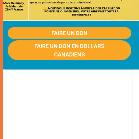
FAIRE UN DON
FAIRE UN DON EN DOLLARS
CANADIENS