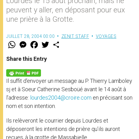
Lourdes le 15 août prochain, mais ne
peuvent y aller, en déposant pour eux
une prière à la Grotte.
JUILLET 28, 2004 00:00
ZENIT STAFF
VOYAGES
W
M
F
T
S
h
e
a
w
h
a
s
c
i
a
t
s
e
t
r
Share this Entry
s
e
b
t
e
A
n
o
e
p
g
o
r
p
e
k
Il suffit d’envoyer un message au P. Thierry Lamboley
r
sj et à Soeur Catherine Sesboüé avant le 14 août à
l’adresse:
lourdes2004@croire.com
en précisant son
nom et son intention.
Ils relèveront le courrier depuis Lourdes et
déposeront les intentions de prière qu’ils auront
reçues, à la grotte de Massabielle.