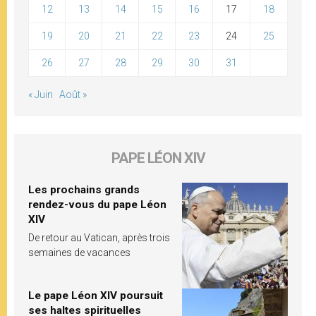
12
13
14
15
16
17
18
19
20
21
22
23
24
25
26
27
28
29
30
31
« Juin
Août »
PAPE LÉON XIV
Les prochains grands
rendez-vous du pape Léon
XIV
De retour au Vatican, après trois
semaines de vacances
Le pape Léon XIV poursuit
ses haltes spirituelles