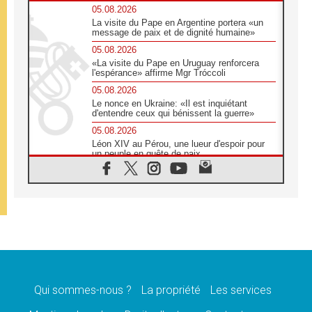
05.08.2026
La visite du Pape en Argentine portera «un
message de paix et de dignité humaine»
05.08.2026
«La visite du Pape en Uruguay renforcera
l'espérance» affirme Mgr Tróccoli
05.08.2026
Le nonce en Ukraine: «Il est inquiétant
d'entendre ceux qui bénissent la guerre»
05.08.2026
Léon XIV au Pérou, une lueur d'espoir pour
un peuple en quête de paix
05.08.2026
SCEAM: L'Église en Afrique vers
l'Assemblée ecclésiale de 2028 depuis
Addis-Abeba
05.08.2026
Le Pape exprime ses condoléances suite au
décès du cardinal Júlio Langa
05.08.2026
Le Pape attendu en novembre en Uruguay,
en Argentine et au Pérou
Qui sommes-nous ?
La propriété
Les services
05.08.2026