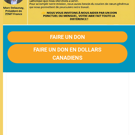
FAIRE UN DON
FAIRE UN DON EN DOLLARS
CANADIENS