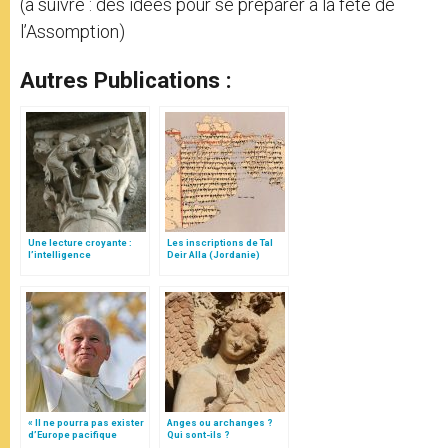
(à suivre : des idées pour se préparer à la fête de
l’Assomption)
Autres Publications :
Une lecture croyante :
Les inscriptions de Tal
l’intelligence
Deir Alla (Jordanie)
typologique des deux
Testaments
« Il ne pourra pas exister
Anges ou archanges ?
d’Europe pacifique
Qui sont-ils ?
sans… »: l’Ukraine, dans