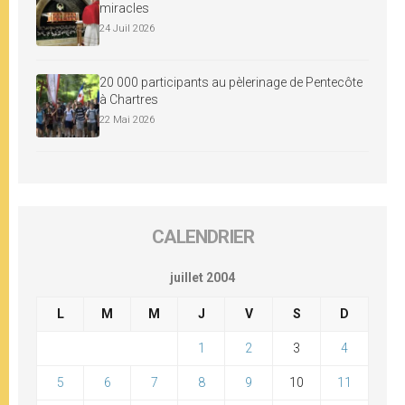
miracles
24 Juil 2026
20 000 participants au pèlerinage de Pentecôte
à Chartres
22 Mai 2026
CALENDRIER
juillet 2004
L
M
M
J
V
S
D
1
2
3
4
5
6
7
8
9
10
11