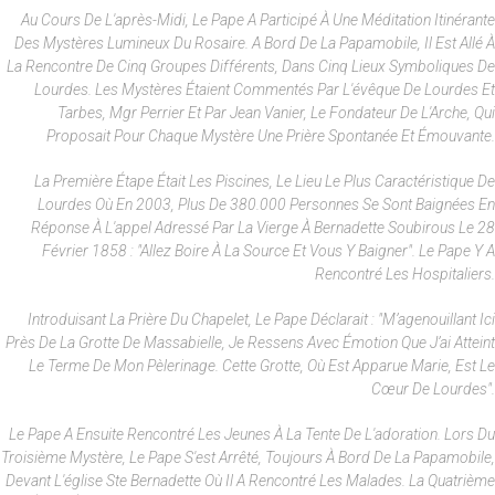
Au Cours De L'après-Midi, Le Pape A Participé À Une Méditation Itinérante
Des Mystères Lumineux Du Rosaire. A Bord De La Papamobile, Il Est Allé À
La Rencontre De Cinq Groupes Différents, Dans Cinq Lieux Symboliques De
Lourdes. Les Mystères Étaient Commentés Par L'évêque De Lourdes Et
Tarbes, Mgr Perrier Et Par Jean Vanier, Le Fondateur De L'Arche, Qui
Proposait Pour Chaque Mystère Une Prière Spontanée Et Émouvante.
La Première Étape Était Les Piscines, Le Lieu Le Plus Caractéristique De
Lourdes Où En 2003, Plus De 380.000 Personnes Se Sont Baignées En
Réponse À L'appel Adressé Par La Vierge À Bernadette Soubirous Le 28
Février 1858 : "Allez Boire À La Source Et Vous Y Baigner". Le Pape Y A
Rencontré Les Hospitaliers.
Introduisant La Prière Du Chapelet, Le Pape Déclarait : "M’agenouillant Ici
Près De La Grotte De Massabielle, Je Ressens Avec Émotion Que J’ai Atteint
Le Terme De Mon Pèlerinage. Cette Grotte, Où Est Apparue Marie, Est Le
Cœur De Lourdes".
Le Pape A Ensuite Rencontré Les Jeunes À La Tente De L'adoration. Lors Du
Troisième Mystère, Le Pape S'est Arrêté, Toujours À Bord De La Papamobile,
Devant L'église Ste Bernadette Où Il A Rencontré Les Malades. La Quatrième