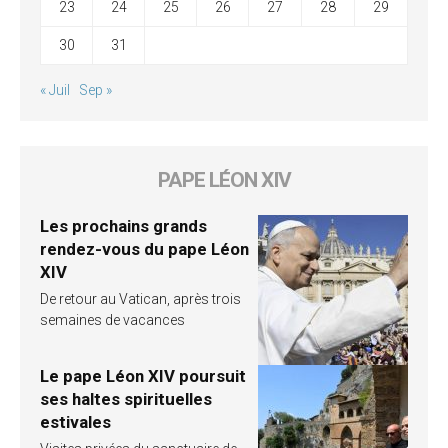
23
24
25
26
27
28
29
30
31
« Juil
Sep »
PAPE LÉON XIV
Les prochains grands
rendez-vous du pape Léon
XIV
De retour au Vatican, après trois
semaines de vacances
Le pape Léon XIV poursuit
ses haltes spirituelles
estivales