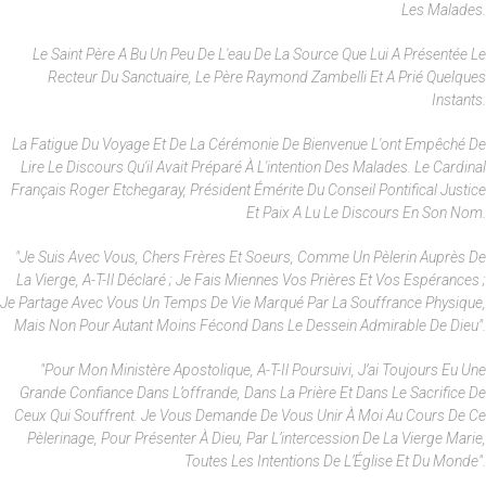
Les Malades.
Le Saint Père A Bu Un Peu De L'eau De La Source Que Lui A Présentée Le
Recteur Du Sanctuaire, Le Père Raymond Zambelli Et A Prié Quelques
Instants.
La Fatigue Du Voyage Et De La Cérémonie De Bienvenue L'ont Empêché De
Lire Le Discours Qu'il Avait Préparé À L'intention Des Malades. Le Cardinal
Français Roger Etchegaray, Président Émérite Du Conseil Pontifical Justice
Et Paix A Lu Le Discours En Son Nom.
"Je Suis Avec Vous, Chers Frères Et Soeurs, Comme Un Pèlerin Auprès De
La Vierge, A-T-Il Déclaré ; Je Fais Miennes Vos Prières Et Vos Espérances ;
Je Partage Avec Vous Un Temps De Vie Marqué Par La Souffrance Physique,
Mais Non Pour Autant Moins Fécond Dans Le Dessein Admirable De Dieu".
"Pour Mon Ministère Apostolique, A-T-Il Poursuivi, J’ai Toujours Eu Une
Grande Confiance Dans L’offrande, Dans La Prière Et Dans Le Sacrifice De
Ceux Qui Souffrent. Je Vous Demande De Vous Unir À Moi Au Cours De Ce
Pèlerinage, Pour Présenter À Dieu, Par L’intercession De La Vierge Marie,
Toutes Les Intentions De L’Église Et Du Monde".