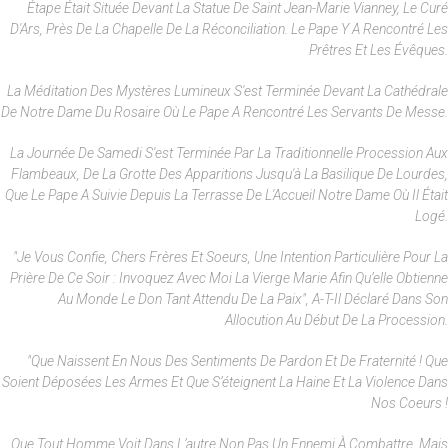
Étape Était Située Devant La Statue De Saint Jean-Marie Vianney, Le Curé
D'Ars, Près De La Chapelle De La Réconciliation. Le Pape Y A Rencontré Les
Prêtres Et Les Évêques.
La Méditation Des Mystères Lumineux S'est Terminée Devant La Cathédrale
De Notre Dame Du Rosaire Où Le Pape A Rencontré Les Servants De Messe.
La Journée De Samedi S'est Terminée Par La Traditionnelle Procession Aux
Flambeaux, De La Grotte Des Apparitions Jusqu'à La Basilique De Lourdes,
Que Le Pape A Suivie Depuis La Terrasse De L'Accueil Notre Dame Où Il Était
Logé.
"Je Vous Confie, Chers Frères Et Soeurs, Une Intention Particulière Pour La
Prière De Ce Soir : Invoquez Avec Moi La Vierge Marie Afin Qu’elle Obtienne
Au Monde Le Don Tant Attendu De La Paix", A-T-Il Déclaré Dans Son
Allocution Au Début De La Procession.
"Que Naissent En Nous Des Sentiments De Pardon Et De Fraternité ! Que
Soient Déposées Les Armes Et Que S’éteignent La Haine Et La Violence Dans
Nos Coeurs !
Que Tout Homme Voit Dans L’autre Non Pas Un Ennemi À Combattre, Mais