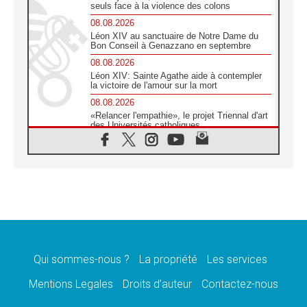
seuls face à la violence des colons
08.08.2026
Léon XIV au sanctuaire de Notre Dame du
Bon Conseil à Genazzano en septembre
08.08.2026
Léon XIV: Sainte Agathe aide à contempler
la victoire de l'amour sur la mort
08.08.2026
«Relancer l'empathie», le projet Triennal d'art
des Universités catholiques
08.08.2026
Signis 2026, donner la parole aux religieuses
catholiques
08.08.2026
Au Bangladesh, l'Église accompagne les
Dalits sur le chemin de la dignité
07.08.2026
Philippines: le vicariat apostolique de
Calapan devient un diocèse
Qui sommes-nous ?
La propriété
Les services
07.08.2026
Congo-Brazzaville: le 15 août, entre solennité
Mentions Legales
Droits d’auteur
Contactez-nous
de l'Assomption et mémoire nationale
07.08.2026