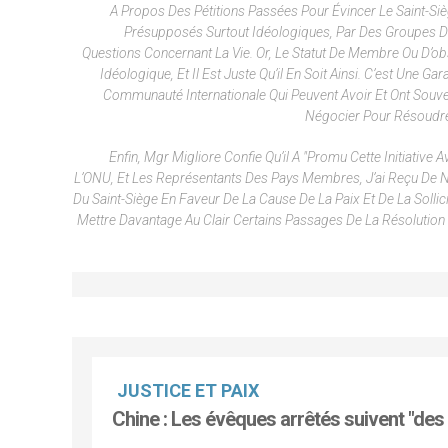
A Propos Des Pétitions Passées Pour Évincer Le Saint-Siè
Présupposés Surtout Idéologiques, Par Des Groupes D’i
Questions Concernant La Vie. Or, Le Statut De Membre Ou D’o
Idéologique, Et Il Est Juste Qu’il En Soit Ainsi. C’est Une
Communauté Internationale Qui Peuvent Avoir Et Ont Souven
Négocier Pour Résoudre 
Enfin, Mgr Migliore Confie Qu’il A "promu Cette Initiativ
L’ONU, Et Les Représentants Des Pays Membres, J’ai Reçu De 
Du Saint-Siège En Faveur De La Cause De La Paix Et De La Sollic
Mettre Davantage Au Clair Certains Passages De La Résolution 
JUSTICE ET PAIX
Chine : Les évêques arrêtés suivent "des 