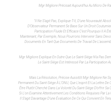
Mgr Migliore Précisait Aujourd’hui Au Micro De Ra
"Il Ne S’agit Pas, Explique-T-Il, D’une Nouveauté Abs
D’Observateur Permanent Se Base Sur Un Droit Coutumier P
Participation Fluide Et Efficace C’est Pourquoi Il A
Maintenant, Par Exemple, Nous Pourrons Intervenir Sans Devo
Documents En Tant Que Documents De Travail De L’assembl
Mgr Migliore Explique En Outre Que Le Saint-Siège N’a Pas De
Le Saint-Siège Est Intéressé Par La Participatio
Mais La Résolution, Précise Aussitôt Mgr Migliore Ne Sign
Permanent Du Saint-Siège À L’ONU, Que L’esprit Et La Lettre De 
Être Plutôt Cherché Dans La Volonté Du Saint-Siège D’offrir Sa
Si L'on Examine Attentivement Les Conditions Requises Par La C
Il S’agit Davantage D’une Évaluation De Ce Qui Convient En T