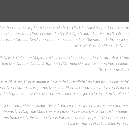
Une Résolution Adoptée À L’unanimité Par L’ONU, Le Saint-Siège Jouira Déso
res Observateurs Permanents : Le Saint-Siège N'aura Plus Besoin D'autorisa
rra Faire Circuler Ses Documents Et Présenter Des Questions De Procédure,
Mgr Migliore Au Micro De Radio
L'ONU, Mgr Celestino Migliore, A Remercié L’assemblée Pour "l'adoption Cons
Au Sein Des Nations-Unies" Adoptée Au Moment Où Cette Mission Permanente
Quarantième Anniv
it Mgr Migliore, Une Avancée Importante Qui Reflète Les Valeurs Fondamental
lique. Nous Sommes Engagés Dans Les Mêmes Perspectives Qui Touchent L
 La Dignité Et La Valeur De L'être Humain, Ainsi Que La Promotion Du Bien
La Loi Naturelle En Disant : "Pour Y Parvenir, La Communauté Internationale 
oule Pas D’un Caprice Mais Des Principes Universels De La Nature Humaine, 
ncipes Inspirent Notre Action, Nous Parviendrons À L'objectif Commun De F
Paix Et Une Justice Durables Et Univ