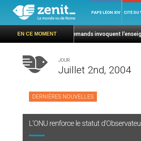
PAPE LÉON XIV
CITÉ DU
Des prêtres allemands invoquent l’enseignement de
EN CE MOMENT
JOUR
Juillet 2nd, 2004
DERNIÈRES NOUVELLES
L’ONU renforce le statut d’Observate