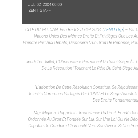
JUL 02, 2004 00:00
ZENIT STAFF
CITE DU VATICAN, Vendredi 2 Juillet 2004 (
ZENIT.org
) – Par 
Nations Unies Des Mêmes Droits Et Privilèges Que Les Aut
Prendre Part Aux Débats, Disposera D’un Droit De Réponse, Pou
Jeudi 1er Juillet, L'Observateur Permanent Du Saint-Siège À 
De La Résolution "touchant Le Rôle Du Saint-Siège 
"L'adoption De Cette Résolution Constitue, Se Réjouissa
Intérêts Communs Partagés Par L'ONU Et Le Siège Aposto
Des Droits Fondamentaux,
Mgr Migliore Rappelait L’importance Du Droit, Fondé Dans 
Ordonnée Au Droit Et Fondée Sur Lui, Sur Une Loi Qui Ne Déc
Capable De Conduire L'humanité Vers Son Avenir. Si Ces Pri