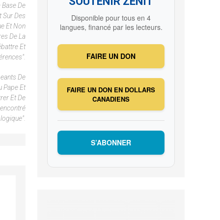
SOUTENIR ZENIT
a Base De
t Sur Des
Disponible pour tous en 4
ue Et Non
langues, financé par les lecteurs.
res De La
battre Et
FAIRE UN DON
érences".
geants De
u Pape Et
FAIRE UN DON EN DOLLARS
rer Et De
CANADIENS
Rencontré
logique".
S’ABONNER