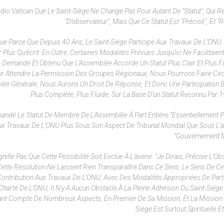
dio Vatican Que Le Saint-Siège Ne Change Pas Pour Autant De "statut", Qui Re
"d’observateur", Mais Que Ce Statut Est "précisé", Et "
olue Parce Que Depuis 40 Ans, Le Saint-Siège Participe Aux Travaux De L’ONU. 
lus Qu’écrit. En Outre, Certaines Modalités Prévues Jusqu’ici Ne Facilitaien
 Été Demandé Et Obtenu Que L’Assemblée Accorde Un Statut Plus Clair Et Plus F
ir Attendre La Permission Des Groupes Régionaux, Nous Pourrons Faire Cir
ée Générale, Nous Aurons Un Droit De Réponse, Et Donc Une Participation
Plus Complète, Plus Fluide, Sur La Base D’un Statut Reconnu Par 1
mandé Le Statut De Membre De L’Assemblée À Part Entière "essentiellement 
n Aux Travaux De L’ONU Plus Sous Son Aspect De Tribunal Mondial Que Sous L’
"gouvernement M
ifie Pas Que Cette Possibilité Soit Exclue À L’avenir. "Je Dirais, Précise L’O
Cette Résolution Ne Laissent Rien Transparaître Dans Ce Sens. Le Sens De Ce
 Contribution Aux Travaux De L’ONU, Avec Des Modalités Appropriées De Parti
harte De L’ONU, Il N’y A Aucun Obstacle À La Pleine Adhésion Du Saint-Siège
enant Compte De Nombreux Aspects, En Premier De Sa Mission, Et La Mission 
Siège Est Surtout Spirituelle E