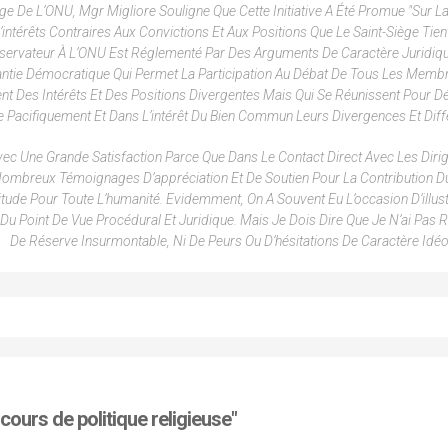
ge De L’ONU, Mgr Migliore Souligne Que Cette Initiative A Été Promue "sur L
ntérêts Contraires Aux Convictions Et Aux Positions Que Le Saint-Siège Tien
bservateur À L’ONU Est Réglementé Par Des Arguments De Caractère Juridiq
 Garantie Démocratique Qui Permet La Participation Au Débat De Tous Les Memb
t Des Intérêts Et Des Positions Divergentes Mais Qui Se Réunissent Pour Dé
Pacifiquement Et Dans L’intérêt Du Bien Commun Leurs Divergences Et Diff
e Avec Une Grande Satisfaction Parce Que Dans Le Contact Direct Avec Les Diri
Nombreux Témoignages D’appréciation Et De Soutien Pour La Contribution D
itude Pour Toute L’humanité. Evidemment, On A Souvent Eu L’occasion D’illust
Du Point De Vue Procédural Et Juridique. Mais Je Dois Dire Que Je N’ai Pas 
De Réserve Insurmontable, Ni De Peurs Ou D’hésitations De Caractère Idéo
cours de politique religieuse"