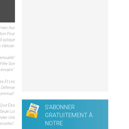
rmais Aux
tion Pour
 Explique
 Vatican.
ensuelle"
 Fête Son
ersaire".
es Et Les
a Défense
 Commun".
Doit Être
S'ABONNER
Seule Loi
GRATUITEMENT À
onder Une
NOTRE
erselles".