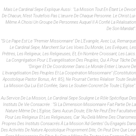
Mais Le Cardinal Sepe Explique Aussi : "La Mission Tout En Étant Le Devoir
De Chacun, N’est Toutefois Pas L’œuvre De Chaque Personne. Le Christ Lui-
Même A Choisi Un Groupe De Personnes Auquel Il A Confié La Réalisation
De Son Mandat".
"Si Le Pape Est Le "premier Missionnaire" De L’Evangile, Avec Lui, Remarque
Le Cardinal Sepe, Marchent Sur Les Voies Du Monde, Les Evêques, Les
Prêtres, Les Religieux, Les Religieuses, Et, En Nombre Croissant, Les Laïcs.
La Congrégation Pour L’Evangélisation Des Peuples, Qui A Pour Tâche De
"diriger Et De Coordonner Dans Le Monde Entier L’œuvre De
L’évangélisation Des Peuples Et La Coopération Missionnaire" (Constitution
Apostolique Pastor Bonus, Art. 85), Ne Pourrait Certes Réaliser Toute Seule
La Mission Qui Lui Est Confiée, Sans Le Soutien Concret De Toute L’Eglise".
Au Service De La Mission, Le Cardinal Sepe Souligne Le Rôle Spécifique Des
Instituts De Vie Consacrée : "Si La Dimension Missionnaire Fait Partie De La
Nature Même De L’Eglise, Sans Aucun Doute, Elle Ne Peut Être Facultative
Pour Les Religieux Et Les Religieuses, Car "au-Delà Même Des Charismes
Propres Des Instituts Consacrés À La Mission ‘ad Gentes’ Ou Engagés Dans
Des Activités De Nature Apostolique Proprement Dite, On Peut Dire Que Leur