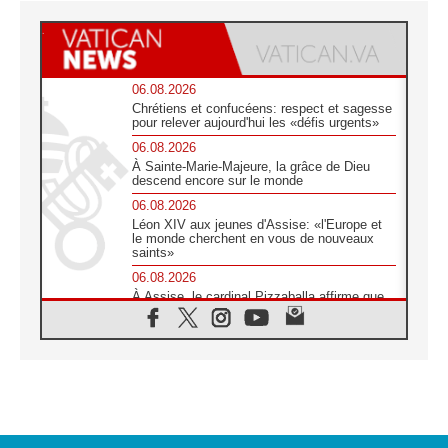
06.08.2026
Chrétiens et confucéens: respect et sagesse
pour relever aujourd'hui les «défis urgents»
06.08.2026
À Sainte-Marie-Majeure, la grâce de Dieu
descend encore sur le monde
06.08.2026
Léon XIV aux jeunes d'Assise: «l'Europe et
le monde cherchent en vous de nouveaux
saints»
06.08.2026
À Assise, le cardinal Pizzaballa affirme que
«les chrétiens veulent la paix»
06.08.2026
Au Mexique, le cardinal Parolin invite à être
aux côtés des marginalisées
06.08.2026
À Assise, le Pape invite les jeunes à
«construire la civilisation de l'amour»