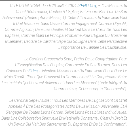
CITE DU VATICAN, Jeudi 29 Juillet 2004 (
ZENIT.org
) – ""La Mission Du
Christ Rédempteur, Confiée À L’Eglise, Est Encore Bien Loin De Son
Achèvement" (Redemptoris Missio, 1). Cette Affirmation Du Pape Jean Paul
II Doit Résonner Sans Cesse Comme Engagement, Comme Objectif,
Comme Aiguillon, Dans Les Oreilles Et Surtout Dans Le Cœur De Tous Les
Baptisés, Comme Étant Le Principal Problème Pour L’Eglise Du Troisième
Millénaire", Déclare Le Cardinal Sepe Qui Souligne Dans Cette Perspective
L’importance De L’année De L’Eucharistie.
Le Cardinal Crescenzio Sepe, Préfet De La Congrégation Pour
L’Evangélisation Des Peuples, Commente En Ces Termes, Dans Les
Colonnes De
Fides
, L’intention Missionnaire Du Pape Jean-Paul II Pour Le
Mois D’août : "Pour Que Croissent La Communion Et La Coopération Entre
Les Instituts Qui Oeuvrent Activement Dans Les Missions" (Texte Intégral Du
Commentaire, Ci-Dessous, In "Documents").
Le Cardinal Sepe Insiste : "Tous Les Membres De L’Eglise Sont En Effet
Appelés À Être Des Protagonistes Actifs De La Mission Universelle, Et À
S’engager De Toutes Leurs Forces, Selon Leurs Possibilités Individuelles,
Dans Une Collaboration Spirituelle Et Matérielle Constante : C’est Un Droit Et
Un Devoir Qui Naît Des Sacrements Du Baptême Et De La Confirmation".