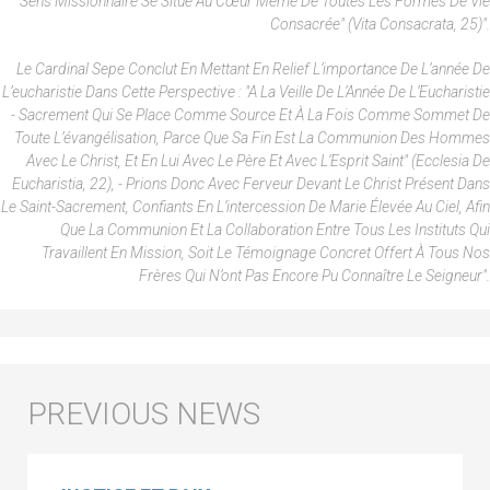
Sens Missionnaire Se Situe Au Cœur Même De Toutes Les Formes De Vie
Consacrée" (Vita Consacrata, 25)".
Le Cardinal Sepe Conclut En Mettant En Relief L’importance De L’année De
L’eucharistie Dans Cette Perspective : "A La Veille De L’Année De L’Eucharistie
- Sacrement Qui Se Place Comme Source Et À La Fois Comme Sommet De
Toute L’évangélisation, Parce Que Sa Fin Est La Communion Des Hommes
Avec Le Christ, Et En Lui Avec Le Père Et Avec L’Esprit Saint" (Ecclesia De
Eucharistia, 22), - Prions Donc Avec Ferveur Devant Le Christ Présent Dans
Le Saint-Sacrement, Confiants En L’intercession De Marie Élevée Au Ciel, Afin
Que La Communion Et La Collaboration Entre Tous Les Instituts Qui
Travaillent En Mission, Soit Le Témoignage Concret Offert À Tous Nos
Frères Qui N’ont Pas Encore Pu Connaître Le Seigneur".