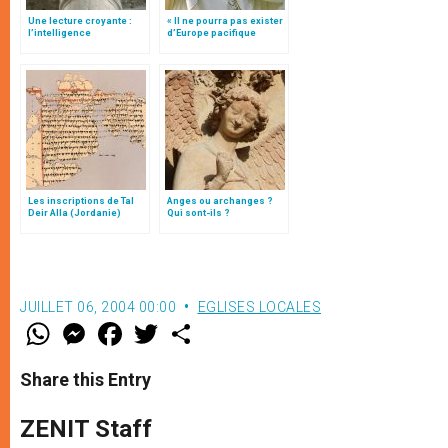
Une lecture croyante :
« Il ne pourra pas exister
l’intelligence
d’Europe pacifique
typologique des deux
sans… »: l’Ukraine, dans
Testaments
la vision de Jean-Paul II
Les inscriptions de Tal
Anges ou archanges ?
Deir Alla (Jordanie)
Qui sont-ils ?
JUILLET 06, 2004 00:00
EGLISES LOCALES
W
M
F
T
S
h
e
a
w
h
a
s
c
i
a
t
s
e
t
r
Share this Entry
s
e
b
t
e
A
n
o
e
p
g
o
r
ZENIT Staff
p
e
k