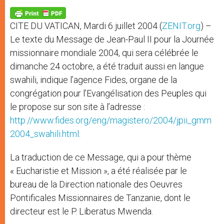
A
n
o
e
p
g
o
r
p
e
k
CITE DU VATICAN, Mardi 6 juillet 2004 (
ZENIT.org
) –
r
Le texte du Message de Jean-Paul II pour la Journée
missionnaire mondiale 2004, qui sera célébrée le
dimanche 24 octobre, a été traduit aussi en langue
swahili, indique l’agence Fides, organe de la
congrégation pour l’Evangélisation des Peuples qui
le propose sur son site à l’adresse :
http://www.fides.org/eng/magistero/2004/jpii_gmm
2004_swahili.html
.
La traduction de ce Message, qui a pour thème
« Eucharistie et Mission », a été réalisée par le
bureau de la Direction nationale des Oeuvres
Pontificales Missionnaires de Tanzanie, dont le
directeur est le P. Liberatus Mwenda.