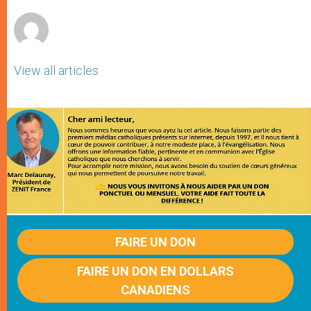
r
View all articles
FAIRE UN DON
FAIRE UN DON EN DOLLARS
CANADIENS