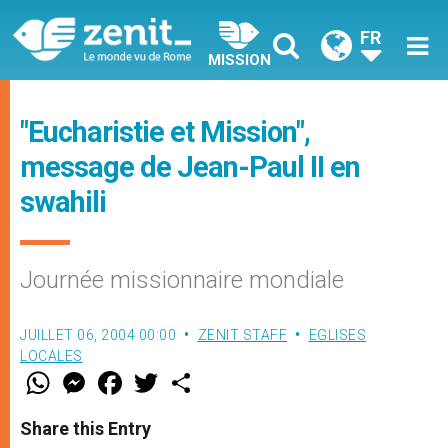
FR
MISSION
"Eucharistie et Mission",
message de Jean-Paul II en
swahili
Journée missionnaire mondiale
JUILLET 06, 2004 00:00
ZENIT STAFF
EGLISES
LOCALES
W
M
F
T
S
h
e
a
w
h
a
s
c
i
a
t
s
e
t
r
Share this Entry
s
e
b
t
e