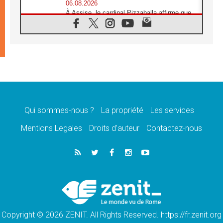
06.08.2026
À Assise, le cardinal Pizzaballa affirme que
«les chrétiens veulent la paix»
06.08.2026
Au Mexique, le cardinal Parolin invite à être
aux côtés des marginalisées
06.08.2026
À Assise, le Pape invite les jeunes à
«construire la civilisation de l'amour»
05.08.2026
La visite du Pape en Argentine portera «un
message de paix et de dignité humaine»
Qui sommes-nous ?
La propriété
Les services
05.08.2026
Mentions Legales
Droits d’auteur
Contactez-nous
«La visite du Pape en Uruguay renforcera
l'espérance» affirme Mgr Tróccoli
05.08.2026
Le nonce en Ukraine: «Il est inquiétant
d'entendre ceux qui bénissent la guerre»
05.08.2026
Léon XIV au Pérou, une lueur d'espoir pour
un peuple en quête de paix
Copyright © 2026 ZENIT. All Rights Reserved. https://fr.zenit.org