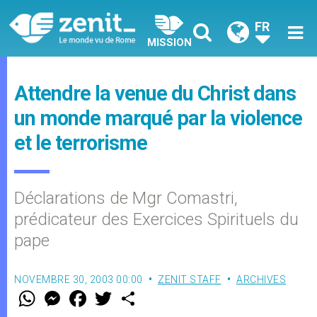
FR
MISSION
Attendre la venue du Christ dans
un monde marqué par la violence
et le terrorisme
Déclarations de Mgr Comastri,
prédicateur des Exercices Spirituels du
pape
NOVEMBRE 30, 2003 00:00
ZENIT STAFF
ARCHIVES
W
M
F
T
S
h
e
a
w
h
a
s
c
i
a