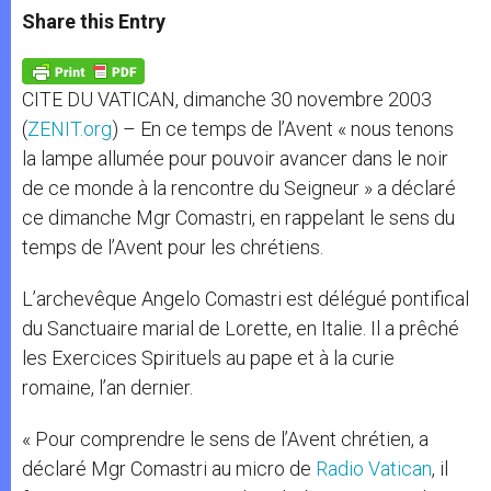
t
s
e
t
r
Share this Entry
s
e
b
t
e
A
n
o
e
p
g
o
r
p
e
k
CITE DU VATICAN, dimanche 30 novembre 2003
r
(
ZENIT.org
) – En ce temps de l’Avent « nous tenons
la lampe allumée pour pouvoir avancer dans le noir
de ce monde à la rencontre du Seigneur » a déclaré
ce dimanche Mgr Comastri, en rappelant le sens du
temps de l’Avent pour les chrétiens.
L’archevêque Angelo Comastri est délégué pontifical
du Sanctuaire marial de Lorette, en Italie. Il a prêché
les Exercices Spirituels au pape et à la curie
romaine, l’an dernier.
« Pour comprendre le sens de l’Avent chrétien, a
déclaré Mgr Comastri au micro de
Radio Vatican
, il