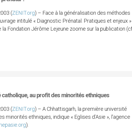
003 (
ZENIT.org
) – Face à la généralisation des méthodes
vrage intitulé « Diagnostic Prénatal. Pratiques et enjeux »
de la Fondation Jérôme Lejeune zoome sur la publication (cf
é catholique, au profit des minorités ethniques
003 (
ZENIT.org
) – A Chhattisgarh, la première université
es minorités ethniques, indique « Eglises d’Asie », l’agence
mepasie.org
).