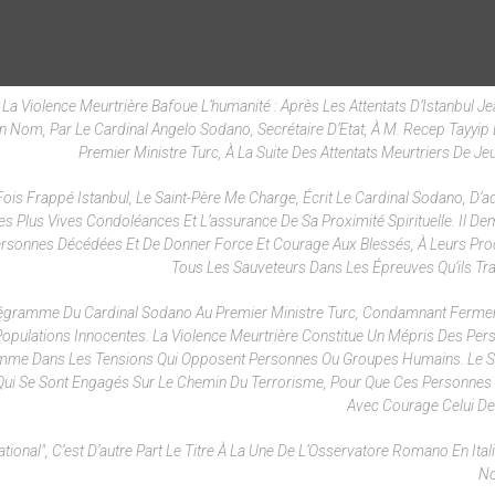
– La Violence Meurtrière Bafoue L’humanité : Après Les Attentats D’Istanbul Je
Nom, Par Le Cardinal Angelo Sodano, Secrétaire D’Etat, À M. Recep Tayyip
Premier Ministre Turc, À La Suite Des Attentats Meurtriers De Jeu
ois Frappé Istanbul, Le Saint-Père Me Charge, Écrit Le Cardinal Sodano, D’a
s Plus Vives Condoléances Et L’assurance De Sa Proximité Spirituelle. Il D
ersonnes Décédées Et De Donner Force Et Courage Aux Blessés, À Leurs Pro
Tous Les Sauveteurs Dans Les Épreuves Qu’ils Tra
Télégramme Du Cardinal Sodano Au Premier Ministre Turc, Condamnant Ferm
Populations Innocentes. La Violence Meurtrière Constitue Un Mépris Des Per
homme Dans Les Tensions Qui Opposent Personnes Ou Groupes Humains. Le S
Qui Se Sont Engagés Sur Le Chemin Du Terrorisme, Pour Que Ces Personnes
Avec Courage Celui De 
ational", C’est D’autre Part Le Titre À La Une De L’Osservatore Romano En Ita
No