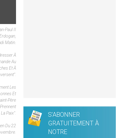
an-Paul II
 Erdogan,
di Matin.
dresser À
emande Au
ches Et À
versent".
ement Les
sonnes Et
aint-Père
 Prennent
La Paix".
S'ABONNER
GRATUITEMENT À
lien Du 22
NOTRE
vembre.