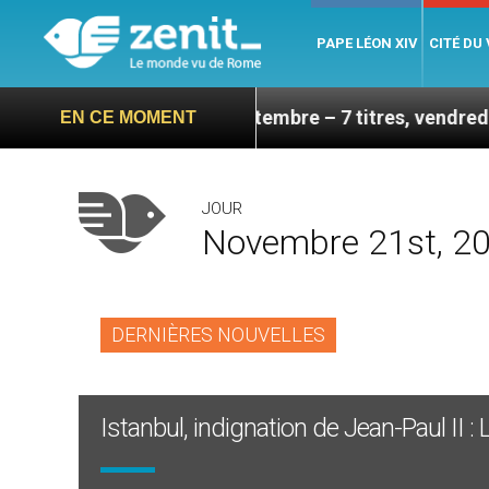
PAPE LÉON XIV
CITÉ DU
 sa visite en septembre – 7 titres, vendredi 7 août 202
EN CE MOMENT
JOUR
Novembre 21st, 2
DERNIÈRES NOUVELLES
Istanbul, indignation de Jean-Paul II :