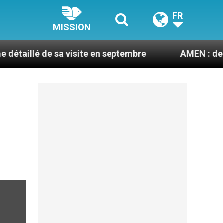
FR
MISSION
e sa visite en septembre
AMEN : des prêtres à p