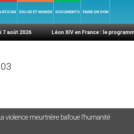
 VATICAN
EGLISE ET MONDE
DOCUMENTS
FAIRE UN DON
6
Léon XIV en France : le programme détaillé d
003
 La violence meurtrière bafoue l’humanité