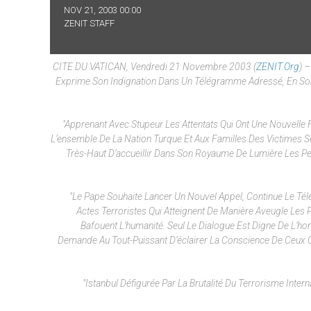
NOV 21, 2003 00:00
ZENIT STAFF
CITE DU VATICAN, Vendredi 21 Novembre 2003 (
ZENIT.org
) 
Exprime Son Indignation Dans Un Télégramme Adressé, En Son 
"Apprenant Avec Stupeur Les Attentats Qui Ont Une Nouvelle F
L’ensemble De La Nation Turque Et Aux Familles Des Victimes Se
Très-Haut D’accueillir Dans Son Royaume De Lumière Les P
"Le Pape Souhaite Lancer Un Nouvel Appel, Continue Le 
Actes Terroristes Qui Atteignent De Manière Aveugle Les 
Bafouent L’humanité. Seul Le Dialogue Est Digne De L’
Demande Au Tout-Puissant D’éclairer La Conscience De Ceux 
"Istanbul Défigurée Par La Brutalité Du Terrorisme Intern