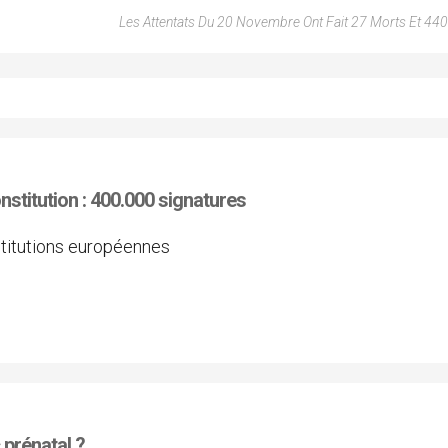
Les Attentats Du 20 Novembre Ont Fait 27 Morts Et 440
nstitution : 400.000 signatures
stitutions européennes
 prénatal ?