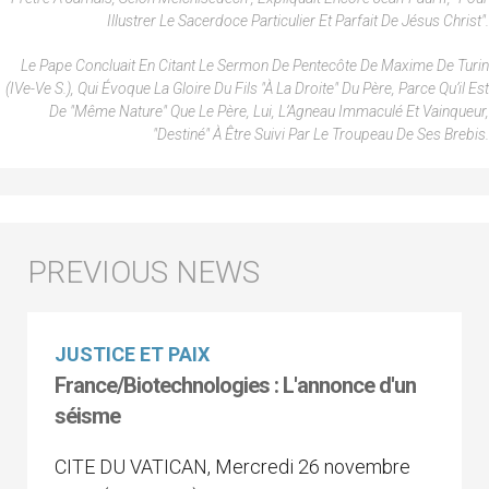
Illustrer Le Sacerdoce Particulier Et Parfait De Jésus Christ".
Le Pape Concluait En Citant Le Sermon De Pentecôte De Maxime De Turin
(IVe-Ve S.), Qui Évoque La Gloire Du Fils "à La Droite" Du Père, Parce Qu’il Est
De "même Nature" Que Le Père, Lui, L’Agneau Immaculé Et Vainqueur,
"destiné" À Être Suivi Par Le Troupeau De Ses Brebis.
JUSTICE ET PAIX
France/Biotechnologies : L'annonce d'un
séisme
CITE DU VATICAN, Mercredi 26 novembre