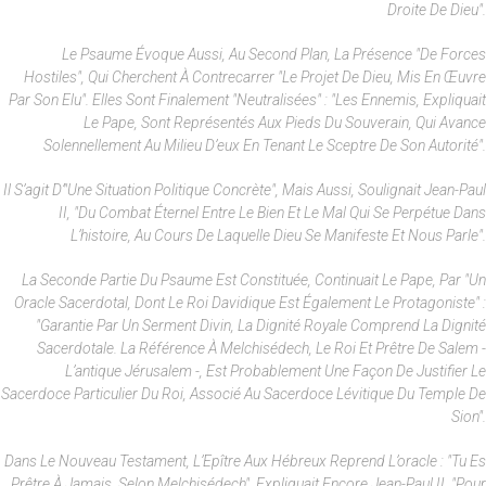
Droite De Dieu".
Le Psaume Évoque Aussi, Au Second Plan, La Présence "de Forces
Hostiles", Qui Cherchent À Contrecarrer "le Projet De Dieu, Mis En Œuvre
Par Son Elu". Elles Sont Finalement "neutralisées" : "les Ennemis, Expliquait
Le Pape, Sont Représentés Aux Pieds Du Souverain, Qui Avance
Solennellement Au Milieu D’eux En Tenant Le Sceptre De Son Autorité".
Il S’agit D’"une Situation Politique Concrète", Mais Aussi, Soulignait Jean-Paul
II, "du Combat Éternel Entre Le Bien Et Le Mal Qui Se Perpétue Dans
L’histoire, Au Cours De Laquelle Dieu Se Manifeste Et Nous Parle".
La Seconde Partie Du Psaume Est Constituée, Continuait Le Pape, Par "un
Oracle Sacerdotal, Dont Le Roi Davidique Est Également Le Protagoniste" :
"Garantie Par Un Serment Divin, La Dignité Royale Comprend La Dignité
Sacerdotale. La Référence À Melchisédech, Le Roi Et Prêtre De Salem -
L’antique Jérusalem -, Est Probablement Une Façon De Justifier Le
Sacerdoce Particulier Du Roi, Associé Au Sacerdoce Lévitique Du Temple De
Sion".
Dans Le Nouveau Testament, L’Epître Aux Hébreux Reprend L’oracle : "Tu Es
Prêtre À Jamais, Selon Melchisédech", Expliquait Encore Jean-Paul II, "pour