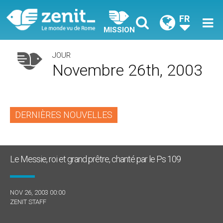
FR
MISSION
JOUR
Novembre 26th, 2003
DERNIÈRES NOUVELLES
Le Messie, roi et grand prêtre, chanté par le Ps 109
NOV 26, 2003 00:00
ZENIT STAFF