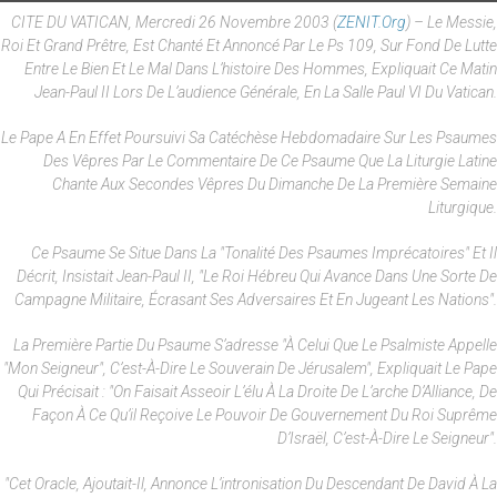
CITE DU VATICAN, Mercredi 26 Novembre 2003 (
ZENIT.org
) – Le Messie,
Roi Et Grand Prêtre, Est Chanté Et Annoncé Par Le Ps 109, Sur Fond De Lutte
Entre Le Bien Et Le Mal Dans L’histoire Des Hommes, Expliquait Ce Matin
Jean-Paul II Lors De L’audience Générale, En La Salle Paul VI Du Vatican.
Le Pape A En Effet Poursuivi Sa Catéchèse Hebdomadaire Sur Les Psaumes
Des Vêpres Par Le Commentaire De Ce Psaume Que La Liturgie Latine
Chante Aux Secondes Vêpres Du Dimanche De La Première Semaine
Liturgique.
Ce Psaume Se Situe Dans La "tonalité Des Psaumes Imprécatoires" Et Il
Décrit, Insistait Jean-Paul II, "le Roi Hébreu Qui Avance Dans Une Sorte De
Campagne Militaire, Écrasant Ses Adversaires Et En Jugeant Les Nations".
La Première Partie Du Psaume S’adresse "à Celui Que Le Psalmiste Appelle
"mon Seigneur", C’est-À-Dire Le Souverain De Jérusalem", Expliquait Le Pape
Qui Précisait : "on Faisait Asseoir L’élu À La Droite De L’arche D’Alliance, De
Façon À Ce Qu’il Reçoive Le Pouvoir De Gouvernement Du Roi Suprême
D’Israël, C’est-À-Dire Le Seigneur".
"Cet Oracle, Ajoutait-Il, Annonce L’intronisation Du Descendant De David À La