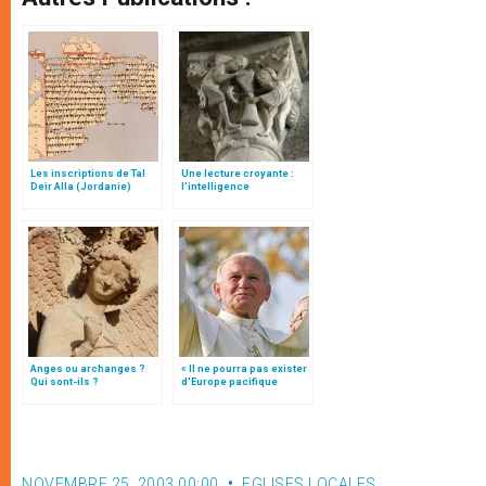
Les inscriptions de Tal
Une lecture croyante :
Deir Alla (Jordanie)
l’intelligence
typologique des deux
Testaments
Anges ou archanges ?
« Il ne pourra pas exister
Qui sont-ils ?
d’Europe pacifique
sans… »: l’Ukraine, dans
la vision de Jean-Paul II
NOVEMBRE 25, 2003 00:00
EGLISES LOCALES