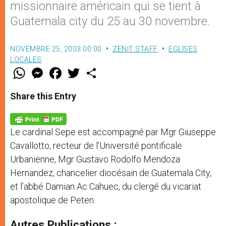
missionnaire américain qui se tient à
Guatemala city du 25 au 30 novembre.
NOVEMBRE 25, 2003 00:00
ZENIT STAFF
EGLISES
LOCALES
W
M
F
T
S
h
e
a
w
h
a
s
c
i
a
t
s
e
t
r
Share this Entry
s
e
b
t
e
A
n
o
e
p
g
o
r
p
e
k
Le cardinal Sepe est accompagné par Mgr Giuseppe
r
Cavallotto, recteur de l’Université pontificale
Urbanienne, Mgr Gustavo Rodolfo Mendoza
Hernandez, chancelier diocésain de Guatemala City,
et l’abbé Damian Ac Cahuec, du clergé du vicariat
apostolique de Peten.
Autres Publications :