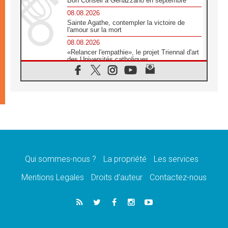
Bon Conseil à Genazzano en septembre
08.08.2026
Sainte Agathe, contempler la victoire de
l'amour sur la mort
08.08.2026
«Relancer l'empathie», le projet Triennal d'art
des Universités catholiques
08.08.2026
Signis 2026, donner la parole aux religieuses
catholiques
08.08.2026
Au Bangladesh, l'Église accompagne les
Dalits sur le chemin de la dignité
07.08.2026
Philippines: le vicariat apostolique de
Calapan devient un diocèse
Qui sommes-nous ?
La propriété
Les services
07.08.2026
Congo-Brazzaville: le 15 août, entre solennité
Mentions Legales
Droits d’auteur
Contactez-nous
de l'Assomption et mémoire nationale
07.08.2026
«La paix commence par l'empathie» estime
le cardinal Parolin
07.08.2026