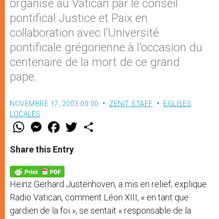
organisé au Vatican par le conseil
pontifical Justice et Paix en
collaboration avec l’Université
pontificale grégorienne à l’occasion du
centenaire de la mort de ce grand
pape.
NOVEMBRE 17, 2003 00:00
ZENIT STAFF
EGLISES
LOCALES
W
M
F
T
S
h
e
a
w
h
a
s
c
i
a
t
s
e
t
r
Share this Entry
s
e
b
t
e
A
n
o
e
p
g
o
r
p
e
k
Heinz Gerhard Justenhoven, a mis en relief, explique
r
Radio Vatican, comment Léon XIII, « en tant que
gardien de la foi », se sentait « responsable de la