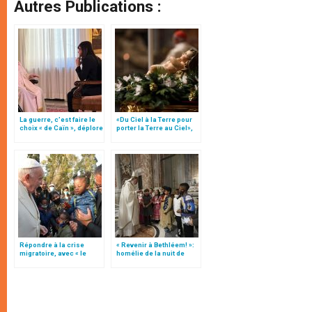
Autres Publications :
La guerre, c’est faire le
«Du Ciel à la Terre pour
choix « de Caïn », déplore
porter la Terre au Ciel»,
le pape François
par Mgr Francesco Follo
Répondre à la crise
« Revenir à Bethléem! »:
migratoire, avec « le
homélie de la nuit de
style de l’humanité »!
Noël (texte complet)
(texte complet)