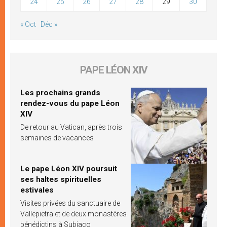
24
25
26
27
28
29
30
« Oct
Déc »
PAPE LÉON XIV
Les prochains grands
rendez-vous du pape Léon
XIV
De retour au Vatican, après trois
semaines de vacances
Le pape Léon XIV poursuit
ses haltes spirituelles
estivales
Visites privées du sanctuaire de
Vallepietra et de deux monastères
bénédictins à Subiaco