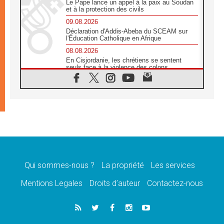
Le Pape lance un appel à la paix au Soudan
et à la protection des civils
09.08.2026
Déclaration d'Addis-Abeba du SCEAM sur
l'Éducation Catholique en Afrique
08.08.2026
En Cisjordanie, les chrétiens se sentent
seuls face à la violence des colons
08.08.2026
Léon XIV au sanctuaire de Notre Dame du
Bon Conseil à Genazzano en septembre
08.08.2026
Léon XIV: Sainte Agathe aide à contempler
la victoire de l'amour sur la mort
08.08.2026
«Relancer l'empathie», le projet Triennal d'art
des Universités catholiques
Qui sommes-nous ?
La propriété
Les services
08.08.2026
Signis 2026, donner la parole aux religieuses
Mentions Legales
Droits d’auteur
Contactez-nous
catholiques
08.08.2026
Au Bangladesh, l'Église accompagne les
Dalits sur le chemin de la dignité