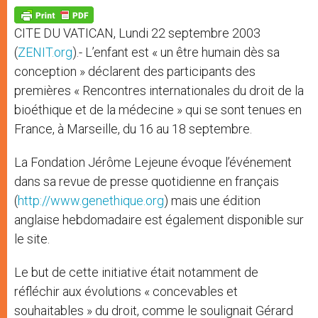
A
n
o
e
p
g
o
r
p
e
k
CITE DU VATICAN, Lundi 22 septembre 2003
r
(
ZENIT.org
).- L’enfant est « un être humain dès sa
conception » déclarent des participants des
premières « Rencontres internationales du droit de la
bioéthique et de la médecine » qui se sont tenues en
France, à Marseille, du 16 au 18 septembre.
La Fondation Jérôme Lejeune évoque l’événement
dans sa revue de presse quotidienne en français
(
http://www.genethique.org
) mais une édition
anglaise hebdomadaire est également disponible sur
le site.
Le but de cette initiative était notamment de
réfléchir aux évolutions « concevables et
souhaitables » du droit, comme le soulignait Gérard