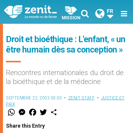
FR
MISSION
Droit et bioéthique : L'enfant, « un
être humain dès sa conception »
Rencontres internationales du droit de
la bioéthique et de la médecine
SEPTEMBRE 22, 2003 00:00
ZENIT STAFF
JUSTICE ET
PAIX
W
M
F
T
S
h
e
a
w
h
a
s
c
i
a
t
s
e
t
r
Share this Entry
s
e
b
t
e