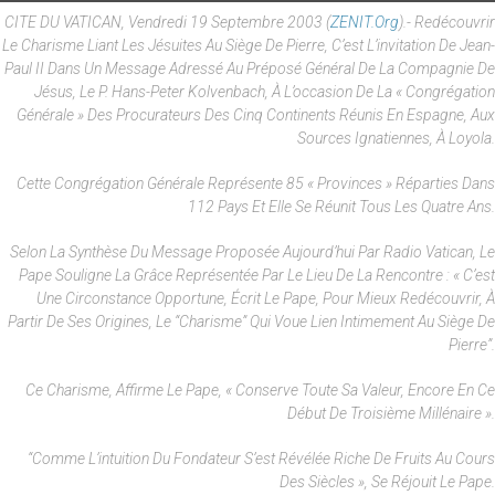
CITE DU VATICAN, Vendredi 19 Septembre 2003 (
ZENIT.org
).- Redécouvrir
Le Charisme Liant Les Jésuites Au Siège De Pierre, C’est L’invitation De Jean-
Paul II Dans Un Message Adressé Au Préposé Général De La Compagnie De
Jésus, Le P. Hans-Peter Kolvenbach, À L’occasion De La « Congrégation
Générale » Des Procurateurs Des Cinq Continents Réunis En Espagne, Aux
Sources Ignatiennes, À Loyola.
Cette Congrégation Générale Représente 85 « Provinces » Réparties Dans
112 Pays Et Elle Se Réunit Tous Les Quatre Ans.
Selon La Synthèse Du Message Proposée Aujourd’hui Par Radio Vatican, Le
Pape Souligne La Grâce Représentée Par Le Lieu De La Rencontre : « C’est
Une Circonstance Opportune, Écrit Le Pape, Pour Mieux Redécouvrir, À
Partir De Ses Origines, Le “charisme” Qui Voue Lien Intimement Au Siège De
Pierre”.
Ce Charisme, Affirme Le Pape, « Conserve Toute Sa Valeur, Encore En Ce
Début De Troisième Millénaire ».
“Comme L’intuition Du Fondateur S’est Révélée Riche De Fruits Au Cours
Des Siècles », Se Réjouit Le Pape.