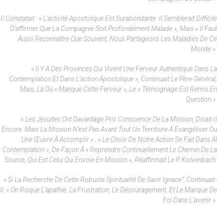
Il Constatait : « L’activité Apostolique Est Surabondante. Il Semblerait Difficile
D’affirmer Que La Compagnie Soit Profondément Malade », Mais « Il Faut
Aussi Reconnaître Que Souvent, Nous Partageons Les Maladies De Ce
Monde ».
« Il Y A Des Provinces Qui Vivent Une Ferveur Authentique Dans La
Contemplation Et Dans L’action Apostolique », Continuait Le Père Général,
Mais, Là Où « Manque Cette Ferveur », Le « Témoignage Est Remis En
Question ».
« Les Jésuites Ont Davantage Pris Conscience De La Mission, Disait-Il
Encore. Mais La Mission N’est Pas Avant Tout Un Territoire À Évangéliser Ou
Une Œuvre À Accomplir » ; « Le Choix De Notre Action Se Fait Dans Al
Contemplation », De Façon À « Reprendre Continuellement Le Chemin De La
Source, Qui Est Celui Qui Envoie En Mission », Réaffirmait Le P. Kolvenbach.
« Si La Recherche De Cette Robuste Spiritualité De Saint Ignace”, Continuait-
Il, « On Risque L’apathie, La Frustration, Le Découragement, Et Le Manque De
Foi Dans L’avenir ».