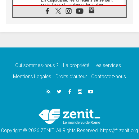
En Cisjordanie, les chrétiens se sentent
seuls face à la violence des colons
08.08.2026
Léon XIV au sanctuaire de Notre Dame du
Bon Conseil à Genazzano en septembre
08.08.2026
Léon XIV: Sainte Agathe aide à contempler
la victoire de l'amour sur la mort
08.08.2026
«Relancer l'empathie», le projet Triennal d'art
des Universités catholiques
Qui sommes-nous ?
La propriété
Les services
08.08.2026
Signis 2026, donner la parole aux religieuses
Mentions Legales
Droits d’auteur
Contactez-nous
catholiques
08.08.2026
Au Bangladesh, l'Église accompagne les
Dalits sur le chemin de la dignité
07.08.2026
Philippines: le vicariat apostolique de
Calapan devient un diocèse
Copyright © 2026 ZENIT. All Rights Reserved. https://fr.zenit.org