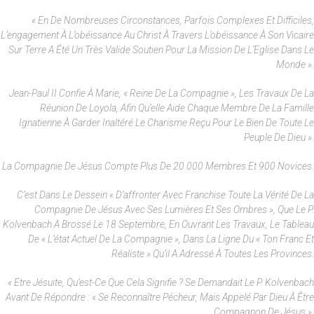
« En De Nombreuses Circonstances, Parfois Complexes Et Difficiles,
L’engagement À L’obéissance Au Christ À Travers L’obéissance À Son Vicaire
Sur Terre A Été Un Très Valide Soutien Pour La Mission De L’Eglise Dans Le
Monde ».
Jean-Paul II Confie À Marie, « Reine De La Compagnie », Les Travaux De La
Réunion De Loyola, Afin Qu’elle Aide Chaque Membre De La Famille
Ignatienne À Garder Inaltéré Le Charisme Reçu Pour Le Bien De Toute Le
Peuple De Dieu ».
La Compagnie De Jésus Compte Plus De 20 000 Membres Et 900 Novices.
C’est Dans Le Dessein « D’affronter Avec Franchise Toute La Vérité De La
Compagnie De Jésus Avec Ses Lumières Et Ses Ombres », Que Le P.
Kolvenbach A Brossé Le 18 Septembre, En Ouvrant Les Travaux, Le Tableau
De « L’état Actuel De La Compagnie », Dans La Ligne Du « Ton Franc Et
Réaliste » Qu’il A Adressé À Toutes Les Provinces.
« Etre Jésuite, Qu’est-Ce Que Cela Signifie ? Se Demandait Le P. Kolvenbach
Avant De Répondre : « Se Reconnaître Pécheur, Mais Appelé Par Dieu À Être
Compagnon De Jésus ».