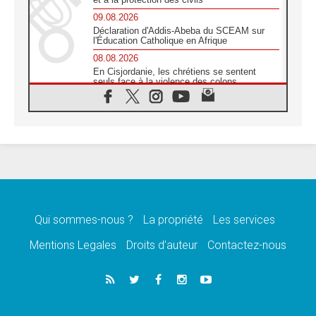
09.08.2026
Déclaration d'Addis-Abeba du SCEAM sur
l'Éducation Catholique en Afrique
08.08.2026
En Cisjordanie, les chrétiens se sentent
seuls face à la violence des colons
08.08.2026
Léon XIV au sanctuaire de Notre Dame du
Bon Conseil à Genazzano en septembre
08.08.2026
Léon XIV: Sainte Agathe aide à contempler
la victoire de l'amour sur la mort
08.08.2026
«Relancer l'empathie», le projet Triennal d'art
des Universités catholiques
Qui sommes-nous ?
La propriété
Les services
08.08.2026
Signis 2026, donner la parole aux religieuses
Mentions Legales
Droits d’auteur
Contactez-nous
catholiques
08.08.2026
Au Bangladesh, l'Église accompagne les
Dalits sur le chemin de la dignité
07.08.2026