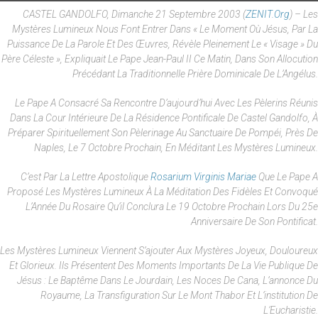
CASTEL GANDOLFO, Dimanche 21 Septembre 2003 (
ZENIT.org
) – Les
Mystères Lumineux Nous Font Entrer Dans « Le Moment Où Jésus, Par La
Puissance De La Parole Et Des Œuvres, Révèle Pleinement Le « Visage » Du
Père Céleste », Expliquait Le Pape Jean-Paul II Ce Matin, Dans Son Allocution
Précédant La Traditionnelle Prière Dominicale De L’Angélus.
Le Pape A Consacré Sa Rencontre D’aujourd’hui Avec Les Pèlerins Réunis
Dans La Cour Intérieure De La Résidence Pontificale De Castel Gandolfo, À
Préparer Spirituellement Son Pèlerinage Au Sanctuaire De Pompéi, Près De
Naples, Le 7 Octobre Prochain, En Méditant Les Mystères Lumineux.
C’est Par La Lettre Apostolique
Rosarium Virginis Mariae
Que Le Pape A
Proposé Les Mystères Lumineux À La Méditation Des Fidèles Et Convoqué
L’Année Du Rosaire Qu’il Conclura Le 19 Octobre Prochain Lors Du 25e
Anniversaire De Son Pontificat.
Les Mystères Lumineux Viennent S’ajouter Aux Mystères Joyeux, Douloureux
Et Glorieux. Ils Présentent Des Moments Importants De La Vie Publique De
Jésus : Le Baptême Dans Le Jourdain, Les Noces De Cana, L’annonce Du
Royaume, La Transfiguration Sur Le Mont Thabor Et L’institution De
L’Eucharistie.