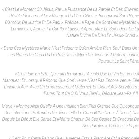
« C’est Le Moment Où Jésus, Par La Puissance De La Parole Et Des Œuvres,
Révèle Pleinement Le « Visage » Du Père Céleste, Inaugurant Son Règne
D’amour, De Justice Et De Paix », Précise Le Pape. Ce Sont Des Mystères «
Lumineux », Ajoute-T-Il Car Ils « Laissent Apparaître La Splendeur De La
Nature Divine De Dieu En Jésus-Christ ».
« Dans Ces Mystères Marie N’est Présente Qu’en Arrière Plan. Sauf Dans Un :
Les Noces De Cana Où Le Rôle De La ‘Mère De Jésus’ Est Déterminant »,
Poursuit Le Saint Père.
« C’est Elle En Effet Qui Fait Remarquer Au Fils Que Le Vin Est Venu À
Manquer ; Et Lorsqu’il Répond Que ‘son’ Heure N’est Pas Encore Venue, Elle
L’incite À Agir, Avec Un Empressement Maternel, En Disant Aux Serviteurs :
‘Faites Tout Ce Qu’il Vous Dira’ », Déclare Jean-Paul II.
Marie « Montre Ainsi Qu’elle A Une Intuition Bien Plus Grande Que Quiconque
Des Intentions Profondes De Jésus. Elle Le Connaît ‘de Cœur À Cœur’, Car
Depuis Le Début Elle Garde Et Médite Chacun De Ses Gestes Et Chacune De
Ses Paroles », Précise Le Pape.
« C’est Pour Cette Raison Que La Vierge Est La Première Et La Principale