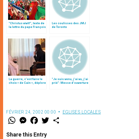
"Christus vivit!", texte de
Les coulisses des JMJ
la lettre du pape François
de Toronto
aux jeunes du monde
La guerre, c’est faire le
"Je suis venu, j'ai vu, j'ai
choix « de Caïn », déplore
prié": Messe d'ouverture
le pape François
de la JMJ
FÉVRIER 24, 2002 00:00
EGLISES LOCALES
W
M
F
T
S
h
e
a
w
h
a
s
c
i
a
t
s
e
t
r
Share this Entry
s
e
b
t
e