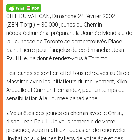
A
n
o
e
p
g
o
r
p
e
k
CITE DU VATICAN, Dimanche 24 février 2002
r
(ZENIT.org ) – 30 000 jeunes du Chemin
néocatéchuménal préparant la Journée Mondiale de
la Jeunesse de Toronto se sont retrouvés Place
Saint-Pierre pour l´angélus de ce dimanche. Jean-
Paul II leur a donné rendez-vous à Toronto.
Les jeunes se sont en effet tous retrouvés au Circo
Massimo avec les initiatieurs du mouvement, Kiko
Argüello et Carmen Hernandez, pour un temps de
sensibilistion à la Journée canadienne.
« Vous êtes des jeunes en chemin avec le Christ,
disait Jean-Paul II. Je vous remercie de votre
présence, vous m´offrez l´occasion de renouveler l
´invitation aux jeunes italiens de votre âge et des