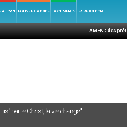
 VATICAN
EGLISE ET MONDE
DOCUMENTS
FAIRE UN DON
AMEN : des prêtres à porté
is" par le Christ, la vie change"