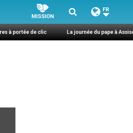
FR
MISSION
e de clic
La journée du pape à Assise : « Allons-y