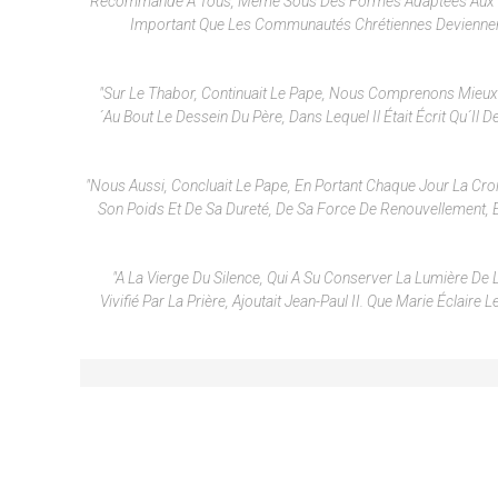
Recommande À Tous, Même Sous Des Formes Adaptées Aux Diff
Important Que Les Communautés Chrétiennes Deviennent D
"Sur Le Thabor, Continuait Le Pape, Nous Comprenons Mieux Q
´au Bout Le Dessein Du Père, Dans Lequel Il Était Écrit Qu´il D
"Nous Aussi, Concluait Le Pape, En Portant Chaque Jour La C
Son Poids Et De Sa Dureté, De Sa Force De Renouvellement, 
"A La Vierge Du Silence, Qui A Su Conserver La Lumière
Vivifié Par La Prière, Ajoutait Jean-Paul II. Que Marie Écla