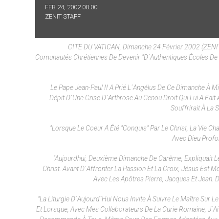
FEB 24, 2002 00:00
ZENIT STAFF
CITE DU VATICAN, Dimanche 24 Février 2002 (ZENIT.o
Comunautés Chrétiennes De Devenir "d´authentiques Écoles De Pri
Le Pape Jean-Paul II A Prié L´angélus De Ce Dimanche À Mi
Dépit D´une Crise D´arthrose Au Genou Droit Qui Lui A Fai
Souffrirait À La
"Lorsque Le Coeur A Été "conquis" Par Le Christ, La Vie Ch
Avec Dieu Profon
"Aujourdhui, Deuxième Dimanche De Carême, Expliquait Le
Christ. Avant D´affronter La Passion Et La Croix, Jésus Es
Avec Les Apôtres Pierre, Jacques Et Jean. De
"La Liturgie D´aujourd´hui Nous Invite À Suivre Le Maître Sur 
Et Lorsque, Avec Mes Collaborateurs De La Curie Romaine, J´ai 