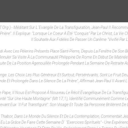
rg ) - Méditant Sur L´Evangile De La Transfiguration, Jean-Paul II Recom
ère". Il Explique: "Lorsque Le Coeur A Été "conquis" Par Le Christ, La Vie C
Il Souhaite Aux Fidèles De Passer Un Carême "vivifié Par L
di Avec Les Pèlerins Présents Place Saint-Pierre, Depuis La Fenêtre De Son B
t Annuler Sa Visite À La Communauté Philippine De Rome En Début De Matinée
 Suite De La Position Agenouillée Prolongée Pendant La Semaine De Retraite Au
ange. Les Choix Les Plus Généreux Et Surtout, Persérévants, Sont Le Fruit De
de Et Prolongée Dans Le Silence De La Prière", Affirmait Jean-Paul II Avant L
 Pape, Il Nous Est Proposé À Nouveau Le Récit Évangélique De La Transfigu
t Monté "sur Une Haute Montagne" (Mt 17,1), Identifié Communément Comme L
vant Eux ´il Fut Transfiguré": Son Visage Et Toute Sa Personne Brillèrent De 
Le Thabor, Dans Le Monde Du Silence Et De La Contemplation, Commentait Jean
Eu La Grâce De Faire Cette Semaine D´ "exercices Spirituels" - Une Expérien