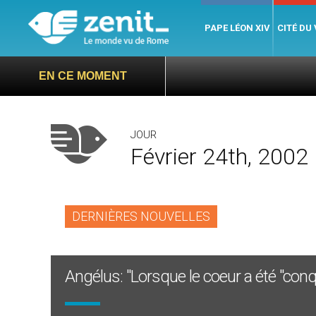
PAPE LÉON XIV
CITÉ DU
EN CE MOMENT
JOUR
Février 24th, 2002
DERNIÈRES NOUVELLES
Angélus: "Lorsque le coeur a été "conqu