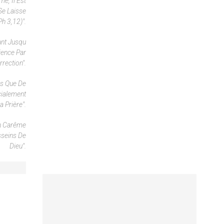
e, Il Est
Se Laisse
h 3,12)".
ant Jusqu
rience Par
rrection".
ps Que De
cialement
a Prière".
un Carême
sseins De
Dieu".