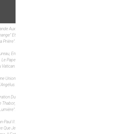
mande Aux
hange" Et
a Prière".
ureau, En
. Le Pape
 Vatican.
une Union
´angélus.
ration Du
e Thabor,
Lumière".
-Paul II.
ce Que Je