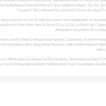
érentes Vocations Et États De Vie. Spécialement Dans Le Temps Du Carêm
´authentiques Écoles De Prière (cf. Novo Millennio Ineunte, 33), Où L´on 
"conquérir" Par Le Mystère De Lumière Et D´amour De Dieu (cf. P
ue La Voie De La Croix Et Celle De La Gloire Sont Inséparables. En Accueill
evait Souffrir Pour Entrer Dans Sa Gloire (cf. Lc 24,26), Le Christ Fait L´expé
Anticipation, De La Gloire De La Résu
roix Avec Une Foi Pleine D´amour, Nous Faisons L´expérience, En Même Tem
Et De Consolation. Avec Jésus, Nous Recevons Cette Lumière Intérieure Spé
Dans L
 De La Foi Même Dans Les Heures Les Plus Sombres, Demandons La Grâce D´
ire Les Coeurs Et Nous Aide À Adhérer Fidèlement En Toute Circonstance Aux De