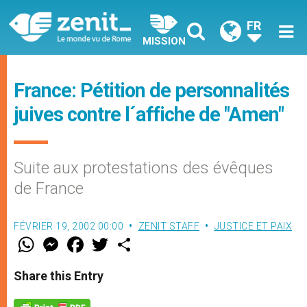
FR
MISSION
France: Pétition de personnalités
juives contre l´affiche de "Amen"
Suite aux protestations des évêques
de France
FÉVRIER 19, 2002 00:00
ZENIT STAFF
JUSTICE ET PAIX
W
M
F
T
S
h
e
a
w
h
a
s
c
i
a
t
s
e
t
r
Share this Entry
s
e
b
t
e
A
n
o
e
p
g
o
r