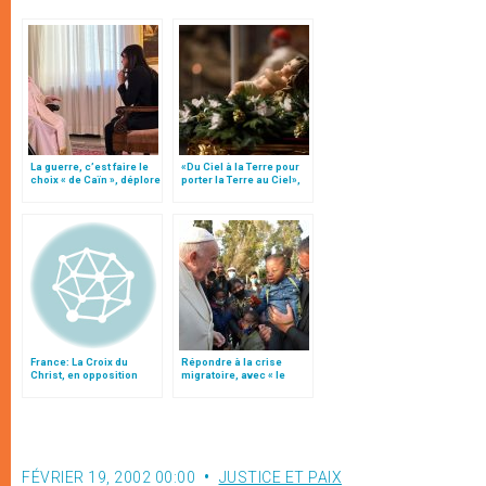
La guerre, c’est faire le
«Du Ciel à la Terre pour
choix « de Caïn », déplore
porter la Terre au Ciel»,
le pape François
par Mgr Francesco Follo
France: La Croix du
Répondre à la crise
Christ, en opposition
migratoire, avec « le
absolue et radicale avec
style de l’humanité »!
la croix nazie
(texte complet)
FÉVRIER 19, 2002 00:00
JUSTICE ET PAIX