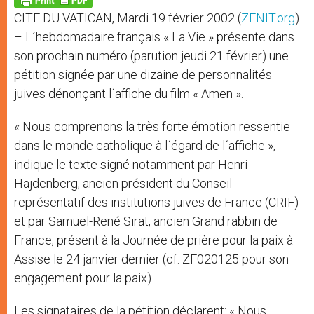
p
e
k
CITE DU VATICAN, Mardi 19 février 2002 (
ZENIT.org
)
r
– L´hebdomadaire français « La Vie » présente dans
son prochain numéro (parution jeudi 21 février) une
pétition signée par une dizaine de personnalités
juives dénonçant l´affiche du film « Amen ».
« Nous comprenons la très forte émotion ressentie
dans le monde catholique à l´égard de l´affiche »,
indique le texte signé notamment par Henri
Hajdenberg, ancien président du Conseil
représentatif des institutions juives de France (CRIF)
et par Samuel-René Sirat, ancien Grand rabbin de
France, présent à la Journée de prière pour la paix à
Assise le 24 janvier dernier (cf. ZF020125 pour son
engagement pour la paix).
Les signataires de la pétition déclarent: « Nous