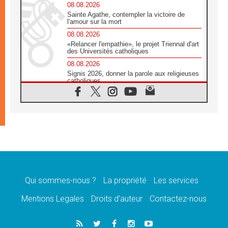
08.08.2026
Sainte Agathe, contempler la victoire de
l'amour sur la mort
08.08.2026
«Relancer l'empathie», le projet Triennal d'art
des Universités catholiques
08.08.2026
Signis 2026, donner la parole aux religieuses
catholiques
08.08.2026
Au Bangladesh, l'Église accompagne les
Dalits sur le chemin de la dignité
07.08.2026
Philippines: le vicariat apostolique de
Calapan devient un diocèse
07.08.2026
Congo-Brazzaville: le 15 août, entre solennité
de l'Assomption et mémoire nationale
Qui sommes-nous ?
La propriété
Les services
07.08.2026
«La paix commence par l'empathie» estime
Mentions Legales
Droits d’auteur
Contactez-nous
le cardinal Parolin
07.08.2026
En Colombie, «la paix ne s'achète pas avec