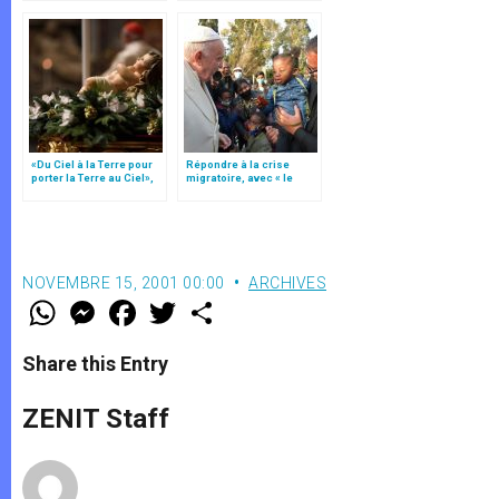
«Du Ciel à la Terre pour
Répondre à la crise
porter la Terre au Ciel»,
migratoire, avec « le
par Mgr Francesco Follo
style de l’humanité »!
(texte complet)
NOVEMBRE 15, 2001 00:00
ARCHIVES
W
M
F
T
S
h
e
a
w
h
a
s
c
i
a
t
s
e
t
r
Share this Entry
s
e
b
t
e
A
n
o
e
p
g
o
r
ZENIT Staff
p
e
k
r