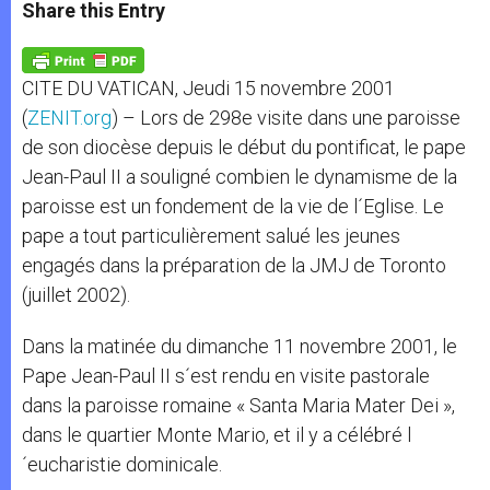
t
s
e
t
r
Share this Entry
s
e
b
t
e
A
n
o
e
p
g
o
r
p
e
k
CITE DU VATICAN, Jeudi 15 novembre 2001
r
(
ZENIT.org
) – Lors de 298e visite dans une paroisse
de son diocèse depuis le début du pontificat, le pape
Jean-Paul II a souligné combien le dynamisme de la
paroisse est un fondement de la vie de l´Eglise. Le
pape a tout particulièrement salué les jeunes
engagés dans la préparation de la JMJ de Toronto
(juillet 2002).
Dans la matinée du dimanche 11 novembre 2001, le
Pape Jean-Paul II s´est rendu en visite pastorale
dans la paroisse romaine « Santa Maria Mater Dei »,
dans le quartier Monte Mario, et il y a célébré l
´eucharistie dominicale.