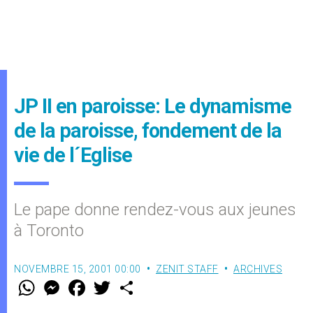
JP II en paroisse: Le dynamisme
de la paroisse, fondement de la
vie de l´Eglise
Le pape donne rendez-vous aux jeunes
à Toronto
NOVEMBRE 15, 2001 00:00
ZENIT STAFF
ARCHIVES
W
M
F
T
S
h
e
a
w
h
a
s
c
i
a