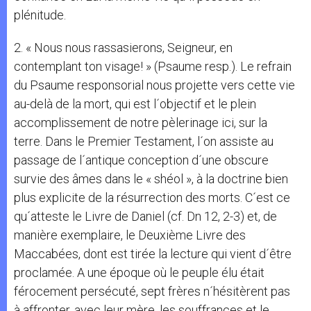
plénitude.
2. « Nous nous rassasierons, Seigneur, en
contemplant ton visage! » (Psaume resp.). Le refrain
du Psaume responsorial nous projette vers cette vie
au-delà de la mort, qui est l´objectif et le plein
accomplissement de notre pèlerinage ici, sur la
terre. Dans le Premier Testament, l´on assiste au
passage de l´antique conception d´une obscure
survie des âmes dans le « shéol », à la doctrine bien
plus explicite de la résurrection des morts. C´est ce
qu´atteste le Livre de Daniel (cf. Dn 12, 2-3) et, de
manière exemplaire, le Deuxième Livre des
Maccabées, dont est tirée la lecture qui vient d´être
proclamée. A une époque où le peuple élu était
férocement persécuté, sept frères n´hésitèrent pas
à affronter, avec leur mère, les souffrances et le