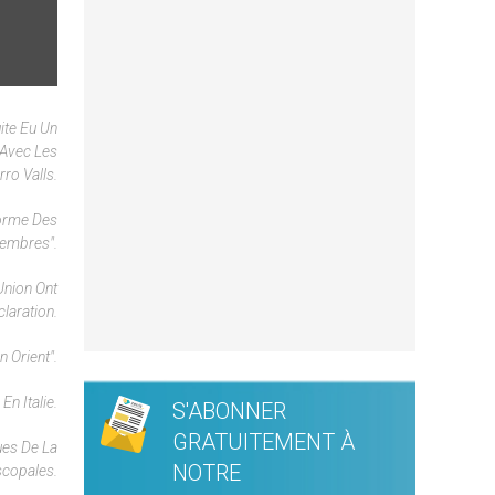
ite Eu Un
 Avec Les
ro Valls.
forme Des
Membres".
Union Ont
laration.
 Orient".
En Italie.
S'ABONNER
GRATUITEMENT À
ues De La
NOTRE
scopales.