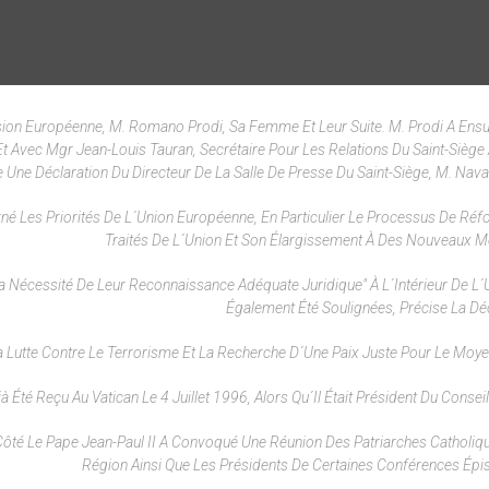
sion Européenne, M. Romano Prodi, Sa Femme Et Leur Suite. M. Prodi A Ensu
Et Avec Mgr Jean-Louis Tauran, Secrétaire Pour Les Relations Du Saint-Siège
e Une Déclaration Du Directeur De La Salle De Presse Du Saint-Siège, M. Navar
rné Les Priorités De L´Union Européenne, En Particulier Le Processus De Ré
Traités De L´Union Et Son Élargissement À Des Nouveaux 
La Nécessité De Leur Reconnaissance Adéquate Juridique" À L´intérieur De L´
Également Été Soulignées, Précise La Déc
Lutte Contre Le Terrorisme Et La Recherche D´une Paix Juste Pour Le Moyen
à Été Reçu Au Vatican Le 4 Juillet 1996, Alors Qu´il Était Président Du Conseil 
n Côté Le Pape Jean-Paul II A Convoqué Une Réunion Des Patriarches Catholiq
Région Ainsi Que Les Présidents De Certaines Conférences Épi