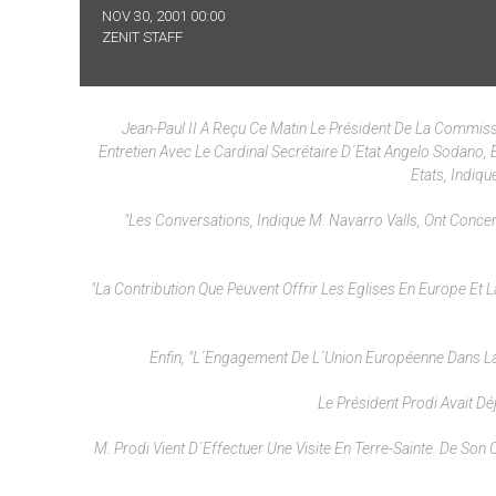
NOV 30, 2001 00:00
ZENIT STAFF
Jean-Paul II A Reçu Ce Matin Le Président De La Commis
Entretien Avec Le Cardinal Secrétaire D´Etat Angelo Sodano, 
Etats, Indiqu
"Les Conversations, Indique M. Navarro Valls, Ont Conce
"La Contribution Que Peuvent Offrir Les Eglises En Europe Et 
Enfin, "l´engagement De L´Union Européenne Dans La 
Le Président Prodi Avait Déj
M. Prodi Vient D´effectuer Une Visite En Terre-Sainte. De So