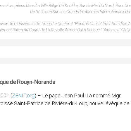
res Européens Dans La Ville Belge De Knokke, Sur La Mer Du Nord, Pour Un
De Réflexion Sur Les Grands Problèmes Internationaux D
oir De L´Université De Tirana Le Doctorat "honoris Causa" Pour Son Rôle A
ement Italien Au Cours De La Révolte Armée Qui A Secoué L´Albanie Il Y A Qu
êque de Rouyn-Noranda
001 (
ZENIT.org
) – Le pape Jean Paul II a nommé Mgr
aroisse Saint-Patrice de Rivière-du-Loup, nouvel évêque de