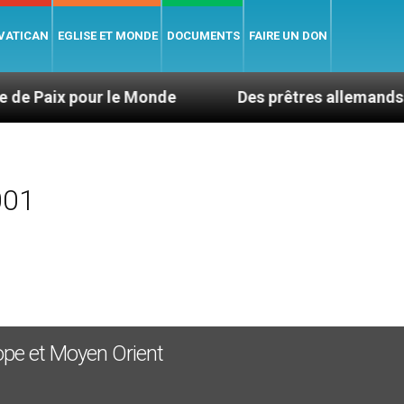
 VATICAN
EGLISE ET MONDE
DOCUMENTS
FAIRE UN DON
our le Monde
Des prêtres allemands invoquent
001
rope et Moyen Orient