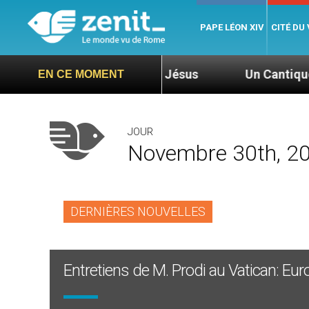
PAPE LÉON XIV
CITÉ DU
pris par la main par Jésus
Un Cantique de Paix p
EN CE MOMENT
JOUR
Novembre 30th, 2
DERNIÈRES NOUVELLES
Entretiens de M. Prodi au Vatican: Eu