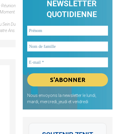
NEWSLETTER
e Réunion
u Moment.
QUOTIDIENNE
u Sein Du
atre Ans.
Nous envoyons la newsletter le lundi,
mardi, mercredi, jeudi et vendredi