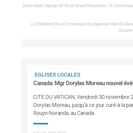
Selon Radio Vatican, M. Prodi Devait Rencontrer 19 Commissai
Le Président De La Commission Européenne Vient De Recev
Gouvern
EGLISES LOCALES
Canada: Mgr Dorylas Moreau nouvel év
CITE DU VATICAN, Vendredi 30 novembre 2
Dorylas Moreau, jusqu’à ce jour curé à la p
Rouyn-Noranda, au Canada.