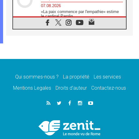
07.08.2026
«La paix commence par l'empathie» estime
le cardinal Parolin
07.08.2026
En Colombie, «la paix ne s'achète pas avec
une signature»
07.08.2026
Le programme du voyage apostolique du
Pape en France dévoilé
07.08.2026
1ère Conférence continentale sur l'éducation
catholique en Afrique
Qui sommes-nous ?
La propriété
Les services
07.08.2026
Un logo symbolique pour la venue du Pape
Mentions Legales
Droits d’auteur
Contactez-nous
en France
07.08.2026
Cardinal Rossi: «La venue du Pape Léon en
Argentine est un hommage à François»
07.08.2026
Hiroshima et Nagasaki, 81 ans après,
lancement des «dix jours de prière pour la
paix»