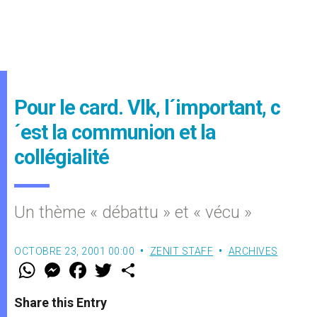
Pour le card. Vlk, l´important, c
´est la communion et la
collégialité
Un thème « débattu » et « vécu »
OCTOBRE 23, 2001 00:00
ZENIT STAFF
ARCHIVES
W
M
F
T
S
h
e
a
w
h
a
s
c
i
a
t
s
e
t
r
Share this Entry
s
e
b
t
e