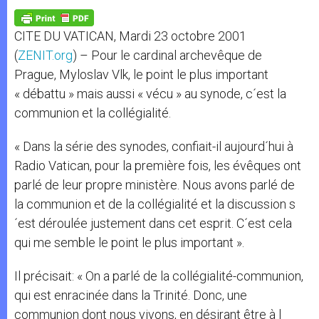
A
n
o
e
p
g
o
r
p
e
k
CITE DU VATICAN, Mardi 23 octobre 2001
r
(
ZENIT.org
) – Pour le cardinal archevêque de
Prague, Myloslav Vlk, le point le plus important
« débattu » mais aussi « vécu » au synode, c´est la
communion et la collégialité.
« Dans la série des synodes, confiait-il aujourd´hui à
Radio Vatican, pour la première fois, les évêques ont
parlé de leur propre ministère. Nous avons parlé de
la communion et de la collégialité et la discussion s
´est déroulée justement dans cet esprit. C´est cela
qui me semble le point le plus important ».
Il précisait: « On a parlé de la collégialité-communion,
qui est enracinée dans la Trinité. Donc, une
communion dont nous vivons, en désirant être à l