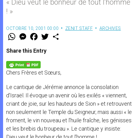
« Dieu veut le bonheur de tout l’homme
! »
OCTOBRE 10, 2001 00:00
ZENIT STAFF
ARCHIVES
W
M
F
T
S
h
e
a
w
h
a
s
c
i
a
t
s
e
t
r
Share this Entry
s
e
b
t
e
A
n
o
e
p
g
o
r
p
e
k
Chers Frères et Sœurs,
r
Le cantique de Jérémie annonce la consolation
d’Israël. Il évoque un avenir où les exilés « viennent,
criant de joie, sur les hauteurs de Sion » et retrouvent
non seulement le Temple du Seigneur, mais aussi « le
froment, le vin nouveau et l’huile fraîche, les génisses
et les brebis du troupeau ». Le cantique y insiste:
Dieu veut le bonheur de tout l’homme !