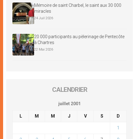
Mémoire de saint Charbel, le saint aux 30 000
miracles
24 Juil 2026
20 000 participants au pèlerinage de Pentecôte
à Chartres
22 Mai 2026
CALENDRIER
juillet 2001
L
M
M
J
V
S
D
1