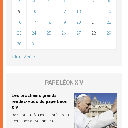
2
3
4
5
6
7
8
9
10
11
12
13
14
15
16
17
18
19
20
21
22
23
24
25
26
27
28
29
30
31
« Juin
Août »
PAPE LÉON XIV
Les prochains grands
rendez-vous du pape Léon
XIV
De retour au Vatican, après trois
semaines de vacances