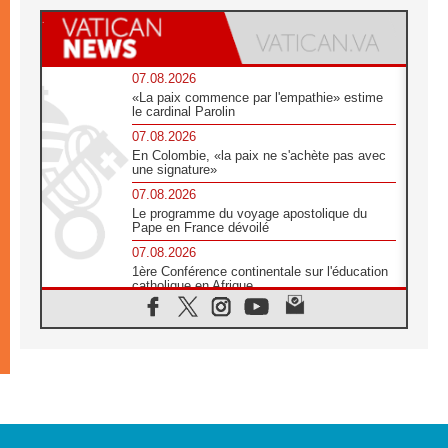
07.08.2026
«La paix commence par l'empathie» estime
le cardinal Parolin
07.08.2026
En Colombie, «la paix ne s'achète pas avec
une signature»
07.08.2026
Le programme du voyage apostolique du
Pape en France dévoilé
07.08.2026
1ère Conférence continentale sur l'éducation
catholique en Afrique
07.08.2026
Un logo symbolique pour la venue du Pape
en France
07.08.2026
Cardinal Rossi: «La venue du Pape Léon en
Argentine est un hommage à François»
07.08.2026
Hiroshima et Nagasaki, 81 ans après,