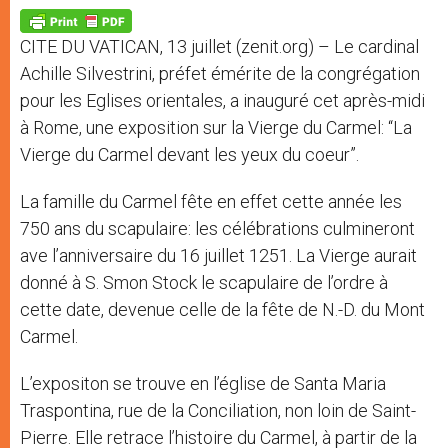
A
n
o
e
p
g
o
r
p
e
k
CITE DU VATICAN, 13 juillet (zenit.org) – Le cardinal
r
Achille Silvestrini, préfet émérite de la congrégation
pour les Eglises orientales, a inauguré cet après-midi
à Rome, une exposition sur la Vierge du Carmel: “La
Vierge du Carmel devant les yeux du coeur”.
La famille du Carmel fête en effet cette année les
750 ans du scapulaire: les célébrations culmineront
ave l’anniversaire du 16 juillet 1251. La Vierge aurait
donné à S. Smon Stock le scapulaire de l’ordre à
cette date, devenue celle de la fête de N.-D. du Mont
Carmel.
L’expositon se trouve en l’église de Santa Maria
Traspontina, rue de la Conciliation, non loin de Saint-
Pierre. Elle retrace l’histoire du Carmel, à partir de la