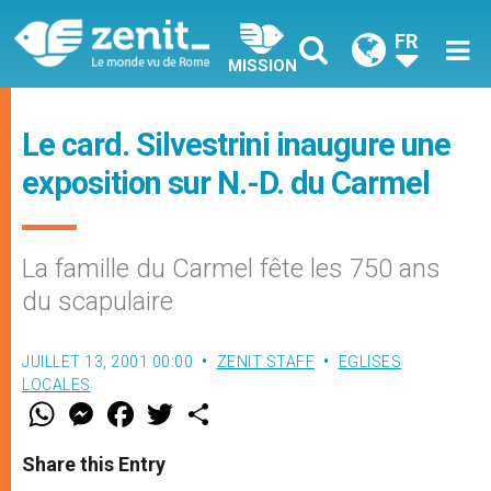
FR
MISSION
Le card. Silvestrini inaugure une
exposition sur N.-D. du Carmel
La famille du Carmel fête les 750 ans
du scapulaire
JUILLET 13, 2001 00:00
ZENIT STAFF
EGLISES
LOCALES
W
M
F
T
S
h
e
a
w
h
a
s
c
i
a
t
s
e
t
r
Share this Entry
s
e
b
t
e