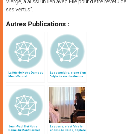
Vierge, a aussi un lien avec Elle pour d’être revêtu de
ses vertus”.
Autres Publications :
La fête de Notre Dame du
Le scapulaire, signe d´un
Mont-Carmel
"style de vie chrétienne
tissée de prière"
Jean-Paul II et Notre
La guerre, c’est faire le
Dame du Mont Carmel
choix « de Caïn », déplore
le pape François