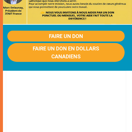
FAIRE UN DON
FAIRE UN DON EN DOLLARS
CANADIENS