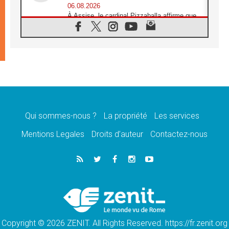
06.08.2026
À Assise, le cardinal Pizzaballa affirme que
«les chrétiens veulent la paix»
06.08.2026
Au Mexique, le cardinal Parolin invite à être
aux côtés des marginalisées
06.08.2026
À Assise, le Pape invite les jeunes à
«construire la civilisation de l'amour»
05.08.2026
La visite du Pape en Argentine portera «un
message de paix et de dignité humaine»
Qui sommes-nous ?
La propriété
Les services
05.08.2026
Mentions Legales
Droits d’auteur
Contactez-nous
«La visite du Pape en Uruguay renforcera
l'espérance» affirme Mgr Tróccoli
05.08.2026
Le nonce en Ukraine: «Il est inquiétant
d'entendre ceux qui bénissent la guerre»
05.08.2026
Léon XIV au Pérou, une lueur d'espoir pour
un peuple en quête de paix
Copyright © 2026 ZENIT. All Rights Reserved. https://fr.zenit.org