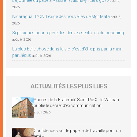
La journée du pape à Assise : « Allons-y ! Let’s go ! »
août 6,
2026
Nicaragua : L’ONU exige des nouvelles de Mgr Mata
août 6,
2026
Sept signes pour repérer les dérives sectaires du coaching
août 6, 2026
La plus belle chose dans la vie, c’est d’être pris par la main
par Jésus
août 6, 2026
ACTUALITÉS LES PLUS LUES
Sacres de la Fraternité Saint-Pie X : le Vatican
publie le décret d’excommunication
2 Juil 2026
Confidences sur le pape : « Je travaille pour un
ami »