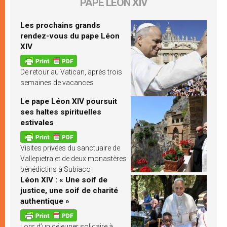
PAPE LÉON XIV
Les prochains grands
rendez-vous du pape Léon
XIV
De retour au Vatican, après trois
semaines de vacances
Le pape Léon XIV poursuit
ses haltes spirituelles
estivales
Visites privées du sanctuaire de
Vallepietra et de deux monastères
bénédictins à Subiaco
Léon XIV : « Une soif de
justice, une soif de charité
authentique »
Lors d’un déjeuner solidaire à