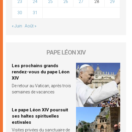
23
24
25
26
27
28
29
30
31
« Juin
Août »
PAPE LÉON XIV
Les prochains grands
rendez-vous du pape Léon
XIV
De retour au Vatican, après trois
semaines de vacances
Le pape Léon XIV poursuit
ses haltes spirituelles
estivales
Visites privées du sanctuaire de