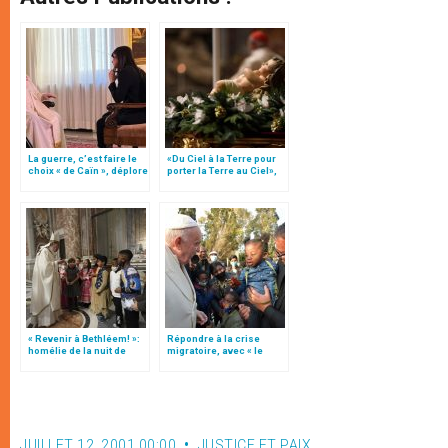
La guerre, c’est faire le
«Du Ciel à la Terre pour
choix « de Caïn », déplore
porter la Terre au Ciel»,
le pape François
par Mgr Francesco Follo
« Revenir à Bethléem! »:
Répondre à la crise
homélie de la nuit de
migratoire, avec « le
Noël (texte complet)
style de l’humanité »!
(texte complet)
JUILLET 12, 2001 00:00
JUSTICE ET PAIX