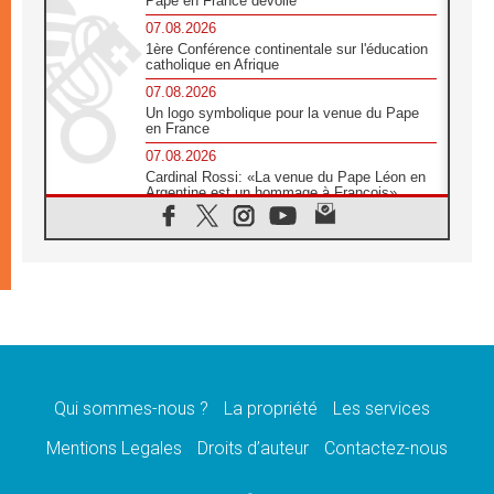
Pape en France dévoilé
07.08.2026
1ère Conférence continentale sur l'éducation
catholique en Afrique
07.08.2026
Un logo symbolique pour la venue du Pape
en France
07.08.2026
Cardinal Rossi: «La venue du Pape Léon en
Argentine est un hommage à François»
07.08.2026
Hiroshima et Nagasaki, 81 ans après,
lancement des «dix jours de prière pour la
paix»
06.08.2026
Préparatifs des JMJ 2027 à Séoul: «c'est
passionnant et l'impatience est immense!»
06.08.2026
Chrétiens et confucéens: respect et sagesse
pour relever les «défis urgents»
Qui sommes-nous ?
La propriété
Les services
06.08.2026
Mentions Legales
Droits d’auteur
Contactez-nous
À Sainte-Marie-Majeure, la grâce de Dieu
descend encore sur le monde
06.08.2026