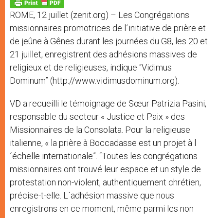
p
g
o
r
p
e
k
ROME, 12 juillet (zenit.org) – Les Congrégations
r
missionnaires promotrices de l´initiative de prière et
de jeûne à Gênes durant les journées du G8, les 20 et
21 juillet, enregistrent des adhésions massives de
religieux et de religieuses, indique “Vidimus
Dominum” (http://www.vidimusdominum.org).
VD a recueilli le témoignage de Sœur Patrizia Pasini,
responsable du secteur « Justice et Paix » des
Missionnaires de la Consolata. Pour la religieuse
italienne, « la prière à Boccadasse est un projet à l
´échelle internationale”. “Toutes les congrégations
missionnaires ont trouvé leur espace et un style de
protestation non-violent, authentiquement chrétien,
précise-t-elle. L´adhésion massive que nous
enregistrons en ce moment, même parmi les non