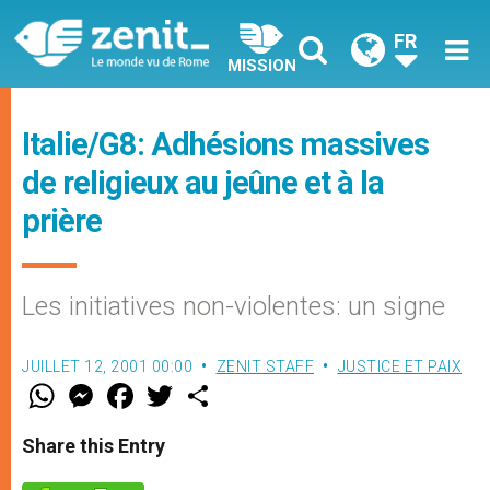
FR
MISSION
Italie/G8: Adhésions massives
de religieux au jeûne et à la
prière
Les initiatives non-violentes: un signe
JUILLET 12, 2001 00:00
ZENIT STAFF
JUSTICE ET PAIX
W
M
F
T
S
h
e
a
w
h
a
s
c
i
a
t
s
e
t
r
Share this Entry
s
e
b
t
e
A
n
o
e