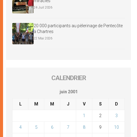
miracles
24 Juil 2026
20 000 participants au pèlerinage de Pentecôte
à Chartres
22 Mai 2026
CALENDRIER
juin 2001
L
M
M
J
V
S
D
1
2
3
4
5
6
7
8
9
10