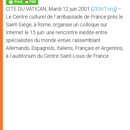
p
g
o
r
p
e
k
CITE DU VATICAN, Mardi 12 juin 2001 (
ZENIT.org
) –
r
Le Centre culturel de l´ambassade de France près le
Saint-Siège, à Rome, organise un colloque sur
Internet le 15 juin: une rencontre inédite entre
spécialistes du monde entier, rassemblant
Allemands, Espagnols, Italiens, Français et Argentins,
à l´auditorium du Centre Saint-Louis de France.