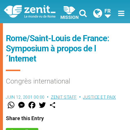
FR
MISSION
Rome/Saint-Louis de France:
Symposium à propos de l
´Internet
Congrès international
JUIN 12, 2001 00:00
ZENIT STAFF
JUSTICE ET PAIX
W
M
F
T
S
h
e
a
w
h
a
s
c
i
a
t
s
e
t
r
Share this Entry
s
e
b
t
e
A
n
o
e