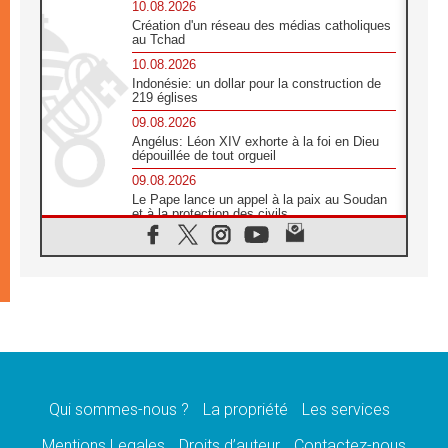
10.08.2026
Création d'un réseau des médias catholiques
au Tchad
10.08.2026
Indonésie: un dollar pour la construction de
219 églises
09.08.2026
Angélus: Léon XIV exhorte à la foi en Dieu
dépouillée de tout orgueil
09.08.2026
Le Pape lance un appel à la paix au Soudan
et à la protection des civils
09.08.2026
Déclaration d'Addis-Abeba du SCEAM sur
l'Éducation Catholique en Afrique
08.08.2026
En Cisjordanie, les chrétiens se sentent
seuls face à la violence des colons
08.08.2026
Léon XIV au sanctuaire de Notre Dame du
Bon Conseil à Genazzano en septembre
Qui sommes-nous ?
La propriété
Les services
08.08.2026
Léon XIV: Sainte Agathe aide à contempler
Mentions Legales
Droits d’auteur
Contactez-nous
la victoire de l'amour sur la mort