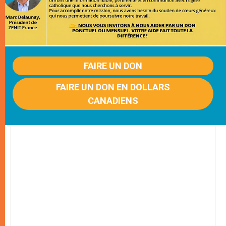
FAIRE UN DON
FAIRE UN DON EN DOLLARS
CANADIENS