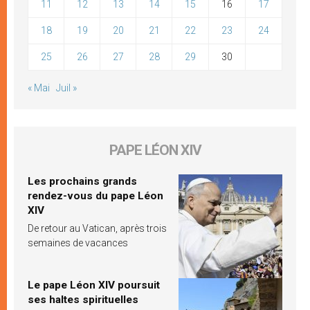
11
12
13
14
15
16
17
18
19
20
21
22
23
24
25
26
27
28
29
30
« Mai
Juil »
PAPE LÉON XIV
Les prochains grands
rendez-vous du pape Léon
XIV
De retour au Vatican, après trois
semaines de vacances
Le pape Léon XIV poursuit
ses haltes spirituelles