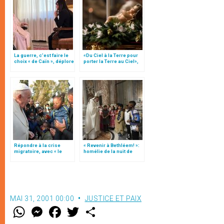
La guerre, c’est faire le
«Du Ciel à la Terre pour
choix « de Caïn », déplore
porter la Terre au Ciel»,
le pape François
par Mgr Francesco Follo
Répondre à la crise
« Revenir à Bethléem! »:
migratoire, avec « le
homélie de la nuit de
style de l’humanité »!
Noël (texte complet)
(texte complet)
MAI 31, 2001 00:00
JUSTICE ET PAIX
W
M
F
T
S
h
e
a
w
h
a
s
c
i
a