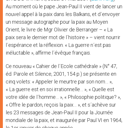
Au moment où le pape Jean-Paul II vient de lancer un
nouvel appel à la paix dans les Balkans, et d´envoyer
un message autographe pour la paix au Moyen
Orient, le livre de Mgr Olivier de Berranger – « La
paix sera le dernier mot de l´histoire » – vient nourrir
l´espérance et la réflexion. « La guerre n´est pas
inéluctable », affirme l´évêque français.
Ce nouveau « Cahier de l´Ecole cathédrale » (N° 47,
éd. Parole et Silence, 2001, 154 p.) se présente en
cinq volets: « Appeler le meurtre par son nom… »,
« La guerre est en soi irrationnelle… », « Quelle est
votre idée de l´homme… », « Philosophie politique? »,
« Offre le pardon, reçois la paix… », et s´achève sur
les 23 messages de Jean-Paul II pour la Journée
mondiale de la paix, et inaugurée par Paul VI en 1964,
le 1er janvier de chaque année.