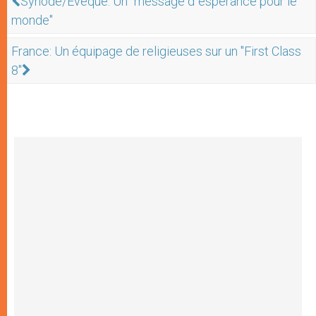
Synode/Evêque: Un "message d´espérance pour le
monde"
France: Un équipage de religieuses sur un "First Class
8"