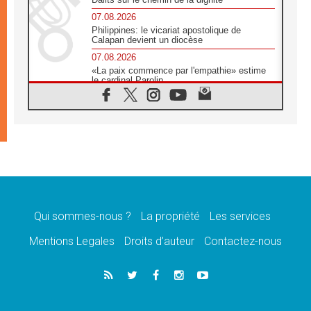
07.08.2026
Philippines: le vicariat apostolique de
Calapan devient un diocèse
07.08.2026
«La paix commence par l'empathie» estime
le cardinal Parolin
07.08.2026
En Colombie, «la paix ne s'achète pas avec
une signature»
07.08.2026
Le programme du voyage apostolique du
Pape en France dévoilé
07.08.2026
1ère Conférence continentale sur l'éducation
catholique en Afrique
Qui sommes-nous ?
La propriété
Les services
07.08.2026
Un logo symbolique pour la venue du Pape
Mentions Legales
Droits d’auteur
Contactez-nous
en France
07.08.2026
Cardinal Rossi: «La venue du Pape Léon en
Argentine est un hommage à François»
07.08.2026