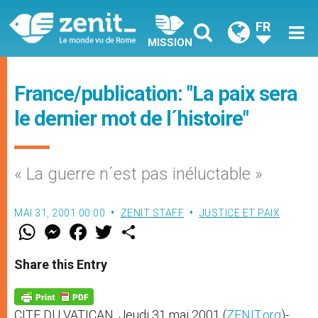
FR
MISSION
France/publication: "La paix sera
le dernier mot de l´histoire"
« La guerre n´est pas inéluctable »
MAI 31, 2001 00:00
ZENIT STAFF
JUSTICE ET PAIX
W
M
F
T
S
h
e
a
w
h
a
s
c
i
a
t
s
e
t
r
Share this Entry
s
e
b
t
e
A
n
o
e
p
g
o
r
p
e
k
CITE DU VATICAN, Jeudi 31 mai 2001 (
ZENIT.org
)-
r