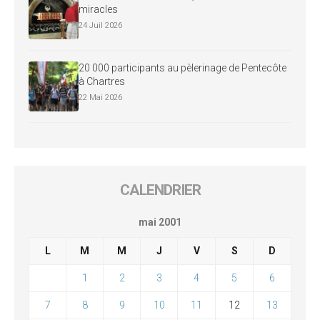
miracles
24 Juil 2026
20 000 participants au pèlerinage de Pentecôte
à Chartres
22 Mai 2026
CALENDRIER
mai 2001
L
M
M
J
V
S
D
1
2
3
4
5
6
7
8
9
10
11
12
13