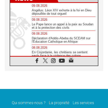
09.08.2026
Angélus: Léon XIV exhorte à la foi en Dieu
dépouillée de tout orgueil
09.08.2026
Le Pape lance un appel à la paix au Soudan
et à la protection des civils
09.08.2026
Déclaration d'Addis-Abeba du SCEAM sur
l'Éducation Catholique en Afrique
08.08.2026
En Cisjordanie, les chrétiens se sentent
seuls face à la violence des colons
08.08.2026
Léon XIV au sanctuaire de Notre Dame du
Bon Conseil à Genazzano en septembre
08.08.2026
Léon XIV: Sainte Agathe aide à contempler
la victoire de l'amour sur la mort
08.08.2026
«Relancer l'empathie», le projet Triennal d'art
des Universités catholiques
Qui sommes-nous ?
La propriété
Les services
08.08.2026