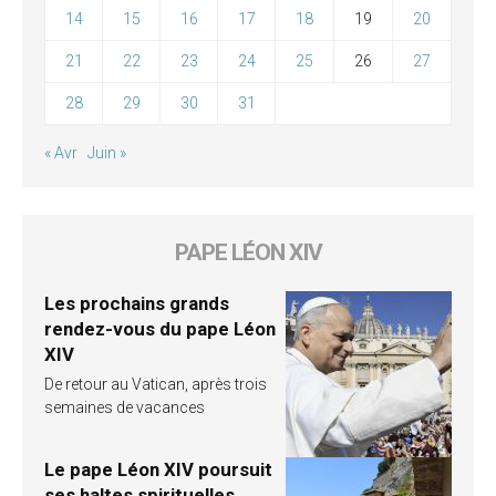
14
15
16
17
18
19
20
21
22
23
24
25
26
27
28
29
30
31
« Avr
Juin »
PAPE LÉON XIV
Les prochains grands
rendez-vous du pape Léon
XIV
De retour au Vatican, après trois
semaines de vacances
Le pape Léon XIV poursuit
ses haltes spirituelles