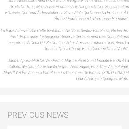
Donc Nécessairement Ouverte Au Dialogue Et À La Reconnaissance Des
Droits De Tous, Mais Aussi Exposée Aux Dangers D´une Sécularisation
Effrénée, Qui Tend À Dessécher La Sève Vitale Qui Donne Sa Fraîcheur À L
´âme Et Espérance À La Personne Humaine".
Le Pape Achevait Sur Cette Invitation: "Ne Vous Sentez Pas Seuls, Ne Perdez
Pas L´espérance: Le Seigneur Réserve Certainement Des Consolations
Inespérées À Ceux Qui Se Confient À Lui. Agissez Toujours Unis, Avec La
Douceur De La Charité Et Le Courage De La Vérité".
Dans L´après-Midi De Vendredi 4 Mai, Le Pape S´est Ensuite Rendu À La
Cathédrale Catholique Saint-Denys L´Aréopagite, Pour Une Visite Privée,
Mais Il Y A Été Accueilli Par Plusieurs Centaines De Fidèles (300 Ou 400) Et
Leur A Adressé Quelques Mots.