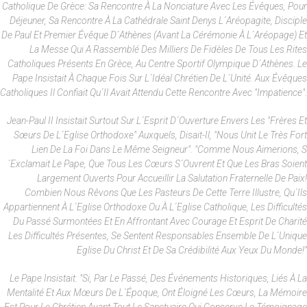
Catholique De Grèce: Sa Rencontre À La Nonciature Avec Les Évêques, Pour
Déjeuner, Sa Rencontre À La Cathédrale Saint Denys L´Aréopagite, Disciple
De Paul Et Premier Évêque D´Athènes (avant La Cérémonie À L´Aréopage) Et
La Messe Qui A Rassemblé Des Milliers De Fidèles De Tous Les Rites
Catholiques Présents En Grèce, Au Centre Sportif Olympique D´Athènes. Le
Pape Insistait À Chaque Fois Sur L´idéal Chrétien De L´unité. Aux Évêques
Catholiques Il Confiait Qu´il Avait Attendu Cette Rencontre Avec "impatience".
Jean-Paul II Insistait Surtout Sur L´esprit D´ouverture Envers Les "frères Et
Sœurs De L´Eglise Orthodoxe" Auxquels, Disait-Il, "nous Unit Le Très Fort
Lien De La Foi Dans Le Même Seigneur". "Comme Nous Aimerions, S
´exclamait Le Pape, Que Tous Les Cœurs S´ouvrent Et Que Les Bras Soient
Largement Ouverts Pour Accueillir La Salutation Fraternelle De Paix!
Combien Nous Rêvons Que Les Pasteurs De Cette Terre Illustre, Qu´ils
Appartiennent À L´Eglise Orthodoxe Ou À L´Eglise Catholique, Les Difficultés
Du Passé Surmontées Et En Affrontant Avec Courage Et Esprit De Charité
Les Difficultés Présentes, Se Sentent Responsables Ensemble De L´unique
Eglise Du Christ Et De Sa Crédibilité Aux Yeux Du Monde!"
Le Pape Insistait: "Si, Par Le Passé, Des Événements Historiques, Liés À La
Mentalité Et Aux Mœurs De L´époque, Ont Éloigné Les Cœurs, La Mémoire