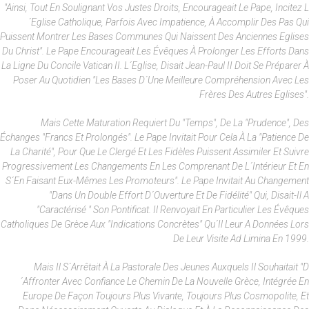
"Ainsi, Tout En Soulignant Vos Justes Droits, Encourageait Le Pape, Incitez L
´Eglise Catholique, Parfois Avec Impatience, À Accomplir Des Pas Qui
Puissent Montrer Les Bases Communes Qui Naissent Des Anciennes Eglises
Du Christ". Le Pape Encourageait Les Évêques À Prolonger Les Efforts Dans
La Ligne Du Concile Vatican II. L´Eglise, Disait Jean-Paul II Doit Se Préparer À
Poser Au Quotidien "les Bases D´une Meilleure Compréhension Avec Les
Frères Des Autres Eglises".
Mais Cette Maturation Requiert Du "temps", De La "prudence", Des
Échanges "francs Et Prolongés". Le Pape Invitait Pour Cela À La "patience De
La Charité", Pour Que Le Clergé Et Les Fidèles Puissent Assimiler Et Suivre
Progressivement Les Changements En Les Comprenant De L´intérieur Et En
S´en Faisant Eux-Mêmes Les Promoteurs". Le Pape Invitait Au Changement
"dans Un Double Effort D´ouverture Et De Fidélité" Qui, Disait-Il A
"caractérisé " Son Pontificat. Il Renvoyait En Particulier Les Évêques
Catholiques De Grèce Aux "indications Concrètes" Qu´il Leur A Données Lors
De Leur Visite Ad Limina En 1999.
Mais Il S´arrêtait À La Pastorale Des Jeunes Auxquels Il Souhaitait "d
´affronter Avec Confiance Le Chemin De La Nouvelle Grèce, Intégrée En
Europe De Façon Toujours Plus Vivante, Toujours Plus Cosmopolite, Et