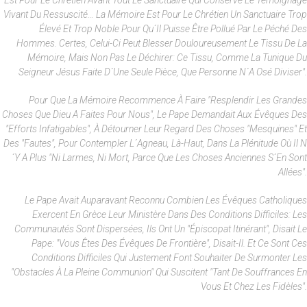
Est Pour Le Chrétien Avant Tout Le Sanctuaire Qui Conserve Le Témoignage
Vivant Du Ressuscité… La Mémoire Est Pour Le Chrétien Un Sanctuaire Trop
Élevé Et Trop Noble Pour Qu´il Puisse Être Pollué Par Le Péché Des
Hommes. Certes, Celui-Ci Peut Blesser Douloureusement Le Tissu De La
Mémoire, Mais Non Pas Le Déchirer: Ce Tissu, Comme La Tunique Du
Seigneur Jésus Faite D´une Seule Pièce, Que Personne N´a Osé Diviser".
Pour Que La Mémoire Recommence À Faire "resplendir Les Grandes
Choses Que Dieu A Faites Pour Nous", Le Pape Demandait Aux Évêques Des
"efforts Infatigables", À Détourner Leur Regard Des Choses "mesquines" Et
Des "fautes", Pour Contempler L´Agneau, Là-Haut, Dans La Plénitude Où Il N
´y A Plus "ni Larmes, Ni Mort, Parce Que Les Choses Anciennes S´en Sont
Allées".
Le Pape Avait Auparavant Reconnu Combien Les Évêques Catholiques
Exercent En Grèce Leur Ministère Dans Des Conditions Difficiles: Les
Communautés Sont Dispersées, Ils Ont Un "épiscopat Itinérant", Disait Le
Pape: "vous Êtes Des Évêques De Frontière", Disait-Il. Et Ce Sont Ces
Conditions Difficiles Qui Justement Font Souhaiter De Surmonter Les
"obstacles À La Pleine Communion" Qui Suscitent "tant De Souffrances En
Vous Et Chez Les Fidèles".