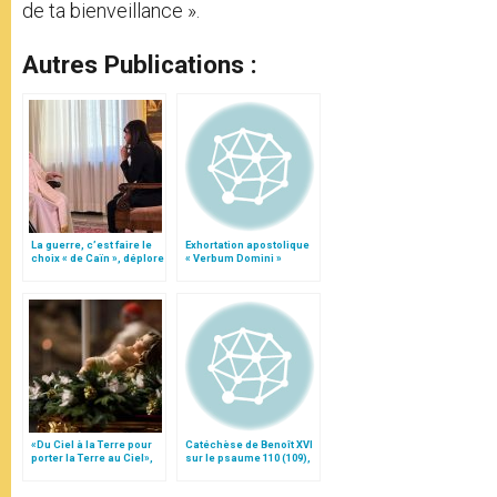
de ta bienveillance ».
Autres Publications :
La guerre, c’est faire le
Exhortation apostolique
choix « de Caïn », déplore
« Verbum Domini »
le pape François
«Du Ciel à la Terre pour
Catéchèse de Benoît XVI
porter la Terre au Ciel»,
sur le psaume 110 (109),
par Mgr Francesco Follo
16 novembre 2011