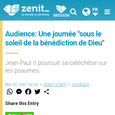
FR
MISSION
Audience: Une journée "sous le
soleil de la bénédiction de Dieu"
Jean-Paul II poursuit sa catéchèse sur
les psaumes
MAI 30, 2001 00:00
ZENIT STAFF
VOYAGES
W
M
F
T
S
h
e
a
w
h
a
s
c
i
a
t
s
e
t
r
Share this Entry
s
e
b
t
e
A
n
o
e
p
g
o
r