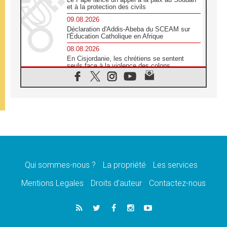
et à la protection des civils
09.08.2026
Déclaration d'Addis-Abeba du SCEAM sur
l'Éducation Catholique en Afrique
08.08.2026
En Cisjordanie, les chrétiens se sentent
seuls face à la violence des colons
08.08.2026
Léon XIV au sanctuaire de Notre Dame du
Bon Conseil à Genazzano en septembre
08.08.2026
Léon XIV: Sainte Agathe aide à contempler
la victoire de l'amour sur la mort
08.08.2026
«Relancer l'empathie», le projet Triennal d'art
des Universités catholiques
Qui sommes-nous ?
La propriété
Les services
08.08.2026
Signis 2026, donner la parole aux religieuses
Mentions Legales
Droits d’auteur
Contactez-nous
catholiques
08.08.2026
Au Bangladesh, l'Église accompagne les
Dalits sur le chemin de la dignité
07.08.2026