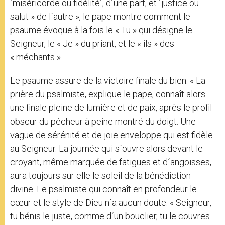
´miséricorde ou fidélité´, d´une part, et ´justice ou
salut » de l´autre », le pape montre comment le
psaume évoque à la fois le « Tu » qui désigne le
Seigneur, le « Je » du priant, et le « ils » des
« méchants ».
Le psaume assure de la victoire finale du bien. « La
prière du psalmiste, explique le pape, connaît alors
une finale pleine de lumière et de paix, après le profil
obscur du pécheur à peine montré du doigt. Une
vague de sérénité et de joie enveloppe qui est fidèle
au Seigneur. La journée qui s´ouvre alors devant le
croyant, même marquée de fatigues et d´angoisses,
aura toujours sur elle le soleil de la bénédiction
divine. Le psalmiste qui connaît en profondeur le
cœur et le style de Dieu n´a aucun doute: « Seigneur,
tu bénis le juste, comme d´un bouclier, tu le couvres