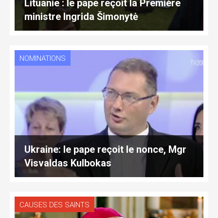
Lituanie : le pape reçoit la Première
ministre Ingrida Šimonytė
NOMINATIONS
Ukraine: le pape reçoit le nonce, Mgr
Visvaldas Kulbokas
CAUSES DES SAINTS