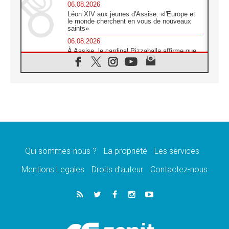
06.08.2026
Léon XIV aux jeunes d'Assise: «l'Europe et
le monde cherchent en vous de nouveaux
saints»
06.08.2026
À Assise, le cardinal Pizzaballa affirme que
«les chrétiens veulent la paix»
06.08.2026
Au Mexique, le cardinal Parolin invite à être
aux côtés des marginalisées
06.08.2026
À Assise, le Pape invite les jeunes à
«construire la civilisation de l'amour»
05.08.2026
La visite du Pape en Argentine portera «un
message de paix et de dignité humaine»
Qui sommes-nous ?
La propriété
Les services
05.08.2026
Mentions Legales
Droits d’auteur
Contactez-nous
«La visite du Pape en Uruguay renforcera
l'espérance» affirme Mgr Tróccoli
05.08.2026
Le nonce en Ukraine: «Il est inquiétant
d'entendre ceux qui bénissent la guerre»
05.08.2026
Léon XIV au Pérou, une lueur d'espoir pour