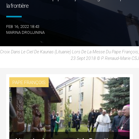
la frontière
FEB 16, 2022 18:43
MARINA DROUJININA
Croix Dans Le Ciel De Kaunas (Lituanie) Lors De La Messe Du Pape François,
23 Sept 2018 © P. Renaud-Marie CSJ
PAPE FRANÇOIS