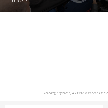
HÉLÈNE GINABAT
Abrhaley, Erythréen, À Assise © Vatican Media