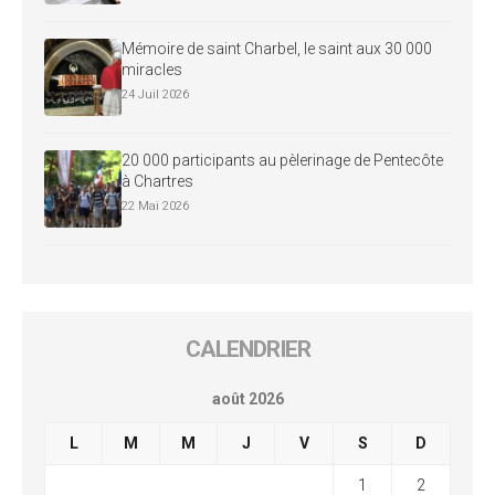
Mémoire de saint Charbel, le saint aux 30 000
miracles
24 Juil 2026
20 000 participants au pèlerinage de Pentecôte
à Chartres
22 Mai 2026
CALENDRIER
août 2026
L
M
M
J
V
S
D
1
2