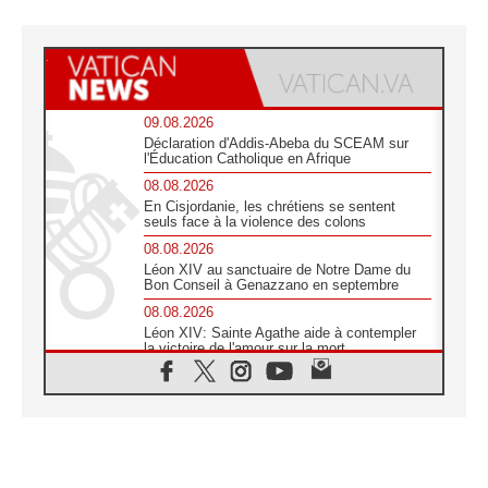
09.08.2026
Déclaration d'Addis-Abeba du SCEAM sur
l'Éducation Catholique en Afrique
08.08.2026
En Cisjordanie, les chrétiens se sentent
seuls face à la violence des colons
08.08.2026
Léon XIV au sanctuaire de Notre Dame du
Bon Conseil à Genazzano en septembre
08.08.2026
Léon XIV: Sainte Agathe aide à contempler
la victoire de l'amour sur la mort
08.08.2026
«Relancer l'empathie», le projet Triennal d'art
des Universités catholiques
08.08.2026
Signis 2026, donner la parole aux religieuses
catholiques