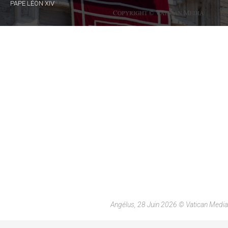
PAPE LÉON XIV
Angélus, 28 Juin 2026 © Vatican Media