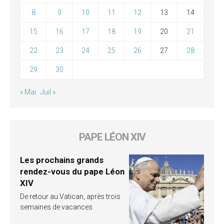
8
9
10
11
12
13
14
15
16
17
18
19
20
21
22
23
24
25
26
27
28
29
30
« Mai
Juil »
PAPE LÉON XIV
Les prochains grands
rendez-vous du pape Léon
XIV
De retour au Vatican, après trois
semaines de vacances