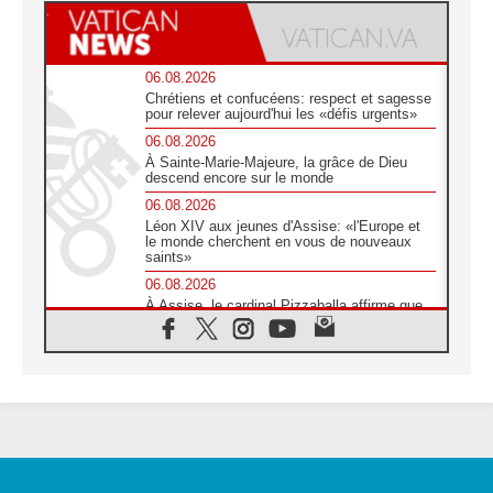
06.08.2026
Chrétiens et confucéens: respect et sagesse
pour relever aujourd'hui les «défis urgents»
06.08.2026
À Sainte-Marie-Majeure, la grâce de Dieu
descend encore sur le monde
06.08.2026
Léon XIV aux jeunes d'Assise: «l'Europe et
le monde cherchent en vous de nouveaux
saints»
06.08.2026
À Assise, le cardinal Pizzaballa affirme que
«les chrétiens veulent la paix»
06.08.2026
Au Mexique, le cardinal Parolin invite à être
aux côtés des marginalisées
06.08.2026
À Assise, le Pape invite les jeunes à
«construire la civilisation de l'amour»
05.08.2026