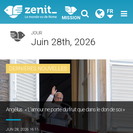
FR
MISSION
JOUR
Juin 28th, 2026
DERNIÈRES NOUVELLES
Angélus : « L’amour ne porte du fruit que dans le don de soi »
JUN 28, 2026 16:11