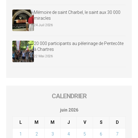
Mémoire de saint Charbel, le saint aux 30 000
miracles
24 Juil 2026
20 000 participants au pèlerinage de Pentecôte
à Chartres
22 Mai 2026
CALENDRIER
juin 2026
L
M
M
J
V
S
D
1
2
3
4
5
6
7