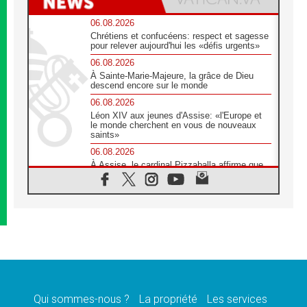
06.08.2026
Chrétiens et confucéens: respect et sagesse
pour relever aujourd'hui les «défis urgents»
06.08.2026
À Sainte-Marie-Majeure, la grâce de Dieu
descend encore sur le monde
06.08.2026
Léon XIV aux jeunes d'Assise: «l'Europe et
le monde cherchent en vous de nouveaux
saints»
06.08.2026
À Assise, le cardinal Pizzaballa affirme que
«les chrétiens veulent la paix»
06.08.2026
Au Mexique, le cardinal Parolin invite à être
aux côtés des marginalisées
06.08.2026
À Assise, le Pape invite les jeunes à
«construire la civilisation de l'amour»
05.08.2026
La visite du Pape en Argentine portera «un
message de paix et de dignité humaine»
Qui sommes-nous ?
La propriété
Les services