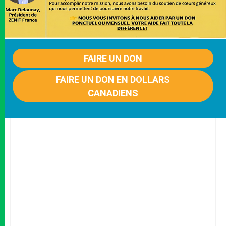
FAIRE UN DON
FAIRE UN DON EN DOLLARS
CANADIENS