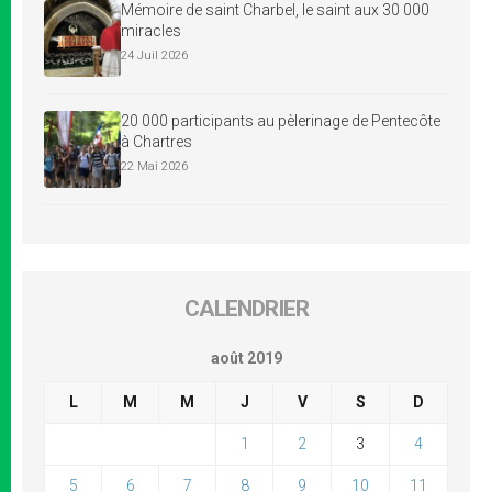
Mémoire de saint Charbel, le saint aux 30 000
miracles
24 Juil 2026
20 000 participants au pèlerinage de Pentecôte
à Chartres
22 Mai 2026
CALENDRIER
août 2019
L
M
M
J
V
S
D
1
2
3
4
5
6
7
8
9
10
11