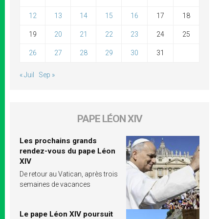
12
13
14
15
16
17
18
19
20
21
22
23
24
25
26
27
28
29
30
31
« Juil
Sep »
PAPE LÉON XIV
Les prochains grands
rendez-vous du pape Léon
XIV
De retour au Vatican, après trois
semaines de vacances
Le pape Léon XIV poursuit