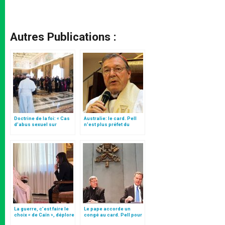
Autres Publications :
Doctrine de la foi: « Cas
Australie: le card. Pell
d’abus sexuel sur
n'est plus préfet du
mineurs commis par des
secrétariat pour
clercs » (texte complet)
l'Economie
La guerre, c’est faire le
Le pape accorde un
choix « de Caïn », déplore
congé au card. Pell pour
le pape François
qu’il assure sa défense