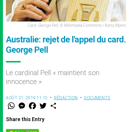
Card. George Pell, © Wikimedia Commons / Kerry Myers
Australie: rejet de l'appel du card.
George Pell
Le cardinal Pell « maintient son
innocence »
AOÛT 21, 2019 11:15
RÉDACTION
DOCUMENTS
W
M
F
T
S
h
e
a
w
h
a
s
c
i
a
t
s
e
t
r
Share this Entry
s
e
b
t
e
A
n
o
e
p
g
o
r