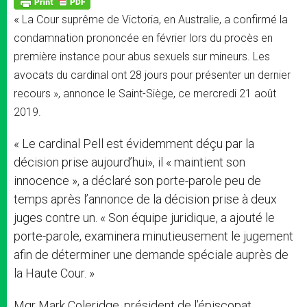
p
e
k
«
La Cour suprême de Victoria, en Australie, a confirmé la
r
condamnation prononcée en février lors du procès en
première instance pour abus sexuels sur mineurs. Les
avocats du cardinal ont 28 jours pour présenter un dernier
recours », annonce le Saint-Siège, ce mercredi 21 août
2019.
« Le cardinal Pell est évidemment déçu par la
décision prise aujourd’hui», il « maintient son
innocence », a déclaré son porte-parole peu de
temps après l’annonce de la décision prise à deux
juges contre un. « Son équipe juridique, a ajouté le
porte-parole, examinera minutieusement le jugement
afin de déterminer une demande spéciale auprès de
la Haute Cour. »
Mgr Mark Coleridge, président de l’épiscopat