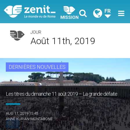
FR
MISSION
JOUR
Août 11th, 2019
DERNIÈRES NOUVELLES
Les titres du dimanche 11 août 2019 – La grande défaite
AUG 11, 2019 15:45
ANNE KURIAN-MONTABONE