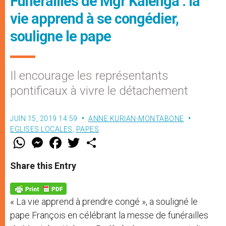
Funérailles de Mgr Kalenga : la
vie apprend à se congédier,
souligne le pape
Il encourage les représentants
pontificaux à vivre le détachement
JUIN 15, 2019 14:59
ANNE KURIAN-MONTABONE
EGLISES LOCALES
,
PAPES
W
M
F
T
S
h
e
a
w
h
a
s
c
i
a
t
s
e
t
r
Share this Entry
s
e
b
t
e
A
n
o
e
p
g
o
r
p
e
k
« La vie apprend à prendre congé », a souligné le
r
pape François en célébrant la messe de funérailles