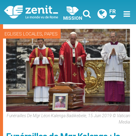
FR
MISSION
,
EGLISES LOCALES
PAPES
Funérailles De Mgr Léon Kalenga Badikebele, 15 Juin 2019 © Vatican
Media