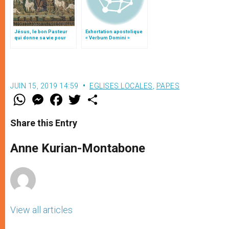
Jésus, le bon Pasteur
Exhortation apostolique
qui donne sa vie pour
« Verbum Domini »
ses brebis, par Mgr Follo
JUIN 15, 2019 14:59
EGLISES LOCALES
,
PAPES
W
M
F
T
S
h
e
a
w
h
a
s
c
i
a
t
s
e
t
r
Share this Entry
s
e
b
t
e
A
n
o
e
p
g
o
r
Anne Kurian-Montabone
p
e
k
r
View all articles