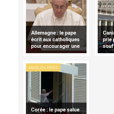
Allemagne : le pape
Cani
écrit aux catholiques
prie
pour encourager une
souf
vraie réforme
chal
,
ANGÉLUS
PAPES
Corée : le pape salue