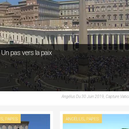
 Un pas vers la paix
Angélus Du 30 Juin 2019, Capture Vati
,
,
US
PAPES
ANGÉLUS
PAPES