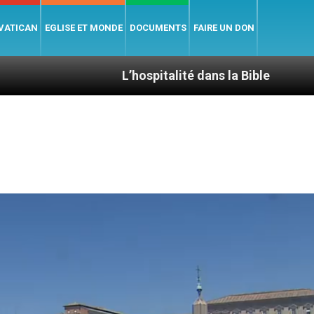
 VATICAN
EGLISE ET MONDE
DOCUMENTS
FAIRE UN DON
L’hospitalité dans la Bible
Le cardinal A