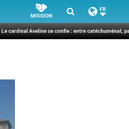
FR
MISSION
veline se confie : entre catéchuménat, paix et défis mi