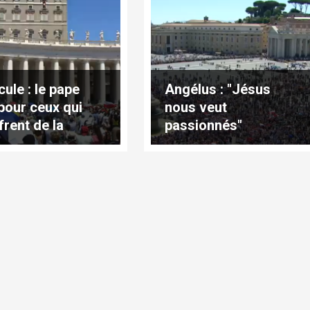
cule : le pape
Angélus : "Jésus
 pour ceux qui
nous veut
frent de la
passionnés"
eur