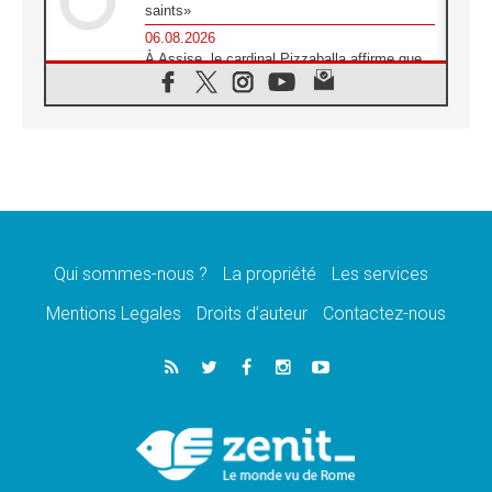
saints»
06.08.2026
À Assise, le cardinal Pizzaballa affirme que
«les chrétiens veulent la paix»
06.08.2026
Au Mexique, le cardinal Parolin invite à être
aux côtés des marginalisées
06.08.2026
À Assise, le Pape invite les jeunes à
«construire la civilisation de l'amour»
05.08.2026
La visite du Pape en Argentine portera «un
message de paix et de dignité humaine»
Qui sommes-nous ?
La propriété
Les services
05.08.2026
Mentions Legales
Droits d’auteur
Contactez-nous
«La visite du Pape en Uruguay renforcera
l'espérance» affirme Mgr Tróccoli
05.08.2026
Le nonce en Ukraine: «Il est inquiétant
d'entendre ceux qui bénissent la guerre»
05.08.2026
Léon XIV au Pérou, une lueur d'espoir pour
un peuple en quête de paix